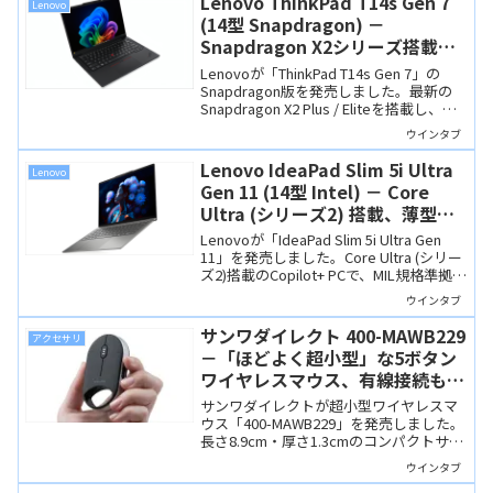
Lenovo ThinkPad T14s Gen 7
Lenovo
軽量なのも魅力です。
(14型 Snapdragon) －
Snapdragon X2シリーズ搭載の
14インチモバイルノート、Intel
Lenovoが「ThinkPad T14s Gen 7」の
版/AMD版との違いは？
Snapdragon版を発売しました。最新の
Snapdragon X2 Plus / Eliteを搭載し、優
れた処理性能と互換性を実現。Intel/AMD
ウインタブ
版とのカスタマイズ項目やポート構成の
違い、価格情報も説明します。
Lenovo IdeaPad Slim 5i Ultra
Lenovo
Gen 11 (14型 Intel) － Core
Ultra (シリーズ2) 搭載、薄型軽
量で高品質な14インチCopilot+
Lenovoが「IdeaPad Slim 5i Ultra Gen
PC
11」を発売しました。Core Ultra (シリー
ズ2)搭載のCopilot+ PCで、MIL規格準拠の
堅牢で薄型軽量なアルミ筐体、選べる
ウインタブ
OLED/高リフレッシュレート液晶などが
魅力の14インチモバイルノートです。
サンワダイレクト 400-MAWB229
アクセサリ
－「ほどよく超小型」な5ボタン
ワイヤレスマウス、有線接続も可
能
サンワダイレクトが超小型ワイヤレスマ
ウス「400-MAWB229」を発売しました。
長さ8.9cm・厚さ1.3cmのコンパクトサイ
ズながら5ボタンを搭載し、USB無線・
ウインタブ
Bluetooth・有線接続に対応し、実用性も