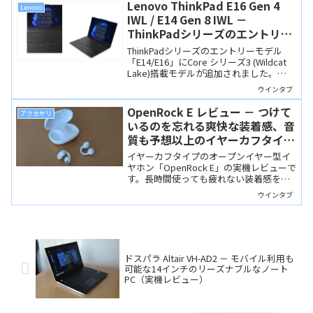
高そうです。
Lenovo ThinkPad E16 Gen 4
Lenovo
IWL / E14 Gen 8 IWL －
ThinkPadシリーズのエントリー
モデルにWildcat Lakeが搭載さ
ThinkPadシリーズのエントリーモデル
れました
「E14/E16」にCore シリーズ3 (Wildcat
Lake)搭載モデルが追加されました。
Wildcat LakeはIntel CPUでは下位に位置
ウインタブ
付けられますが、性能と省電力性は高
く、ビジネス用として適しています。ま
OpenRock E レビュー － つけて
アクセサリ
た、RAM8GBもラインナップされてお
いるのを忘れる爽快な装着感、音
り、比較的手頃な価格で購入できます。
質も予想以上のイヤーカフタイ
プ・オープンイヤー型イヤホン
イヤーカフタイプのオープンイヤー型イ
ヤホン「OpenRock E」の実機レビューで
す。長時間使っても疲れない装着感をは
じめ、自然な音質やアプリの操作性な
ウインタブ
ど、高品質なイヤホンです。
ドスパラ Altair VH-AD2 － モバイル利用も
可能な14インチのリーズナブルなノート
PC（実機レビュー）