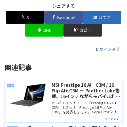
シェアする
X
Facebook
はてブ
LINE
コピー
ウインタブ
関連記事
MSI Prestige 16 AI+ C3M / 16
MSI
Flip AI+ C3M － Panther Lake搭
載、16インチながらモバイル利用
もできそうなCopilot+ PC
MSIが16インチノート「Prestige 16 AI+
C3M」と2-in-1「Prestige 16 Flip AI+
C3M」を発表しました。Core Ultraシリー
ズ3（Panther Lake）搭載のCopilot+ PC
ウインタブ
で、OLEDディスプレイや32GBメモリを
備えつつ、ディスプレイサイズのわりに