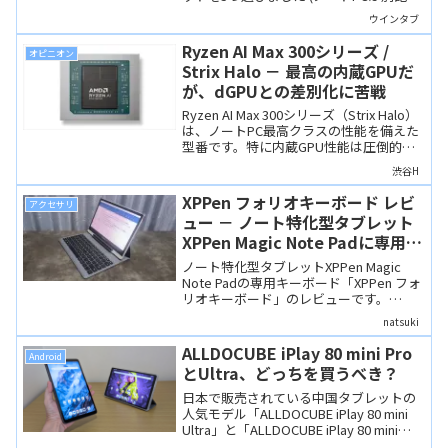
にて)。どれも私が気に入っただけでな
ウインタブ
く、読者のみなさんにおすすめしたい製
品ばかりです。
Ryzen AI Max 300シリーズ /
オピニオン
Strix Halo － 最高の内蔵GPUだ
が、dGPUとの差別化に苦戦
Ryzen AI Max 300シリーズ（Strix Halo）
は、ノートPC最高クラスの性能を備えた
型番です。特に内蔵GPU性能は圧倒的。
しかし、電力効率やAI性能では課題も残
渋谷H
り、「これが決定打」とまでは言い切れ
ない印象もあります。
XPPen フォリオキーボード レビ
アクセサリ
ュー － ノート特化型タブレット
XPPen Magic Note Padに専用キ
ーボードが登場
ノート特化型タブレットXPPen Magic
Note Padの専用キーボード「XPPen フォ
リオキーボード」のレビューです。
XPPen Magic Note Padのアンチグレアデ
natsuki
ィスプレイはオフィスワークとの相性が
よく、またキーボードはBluetooth接続の
ALLDOCUBE iPlay 80 mini Pro
Android
ため、タブレット本体と切り離して、イ
とUltra、どっちを買うべき？
ラスト作成時の左手デバイスとして利用
できるなど、うまく使えばXPPen Magic
日本で販売されている中国タブレットの
Note Padの可能性を広げてくれます。
人気モデル「ALLDOCUBE iPlay 80 mini
Ultra」と「ALLDOCUBE iPlay 80 mini
Pro」。同じメーカーの8インチ級タブレ