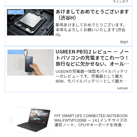
ウインタブ
ットですが、「どっちにしようか」と迷
っている人も多いことでしょう。この記
あけましておめでとうございます
オピニオン
事ではSoCとディスプレイの仕様の違い
（渋谷H）
をどう判断するか、ということを中心に
ウインタブの意見を書きます。
新年あけましておめでとうございます。
本年もよろしくお願いいたします (渋谷
H)。
渋谷H
UGREEN PB512 レビュー － ノー
アクセサリ
トパソコンの充電までこれ一つ！
旅行などに欠かせない、オールマ
イティな充電器一体型の新作モバ
UGEENの充電器一体型モバイルバッテリ
イルバッテリー
ーのレビューです。充電器として最大
65W、モバイルバッテリーとして最大
45Wという大出力で、コンセントのある
natsuki
なしにかかわらず、一般的なノートパソ
コンに十分な給電能力を持ち、旅行など
では大活躍するでしょう。一方で、ハイ
スペックな分重量は300gと10,000mAhク
ラスの充電機兼モバイルバッテリーとし
ては重めなのには注意が必要です。
FFF SMART LIFE CONNECTED NOTEBOOK
MAL-FWTVPC02BB － 14.1インチサイズの
激安ノート、CPUやキーボードを改善、
信頼性も向上しました！