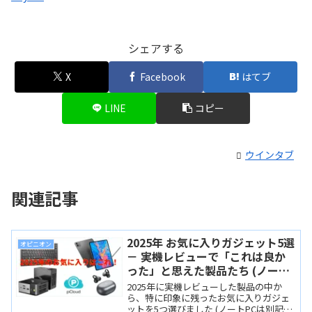
シェアする
X
Facebook
はてブ
LINE
コピー
ウインタブ
関連記事
2025年 お気に入りガジェット5選
オピニオン
－ 実機レビューで「これは良か
った」と思えた製品たち (ノート
PC以外編)
2025年に実機レビューした製品の中か
ら、特に印象に残ったお気に入りガジェ
ットを5つ選びました (ノートPCは別記事