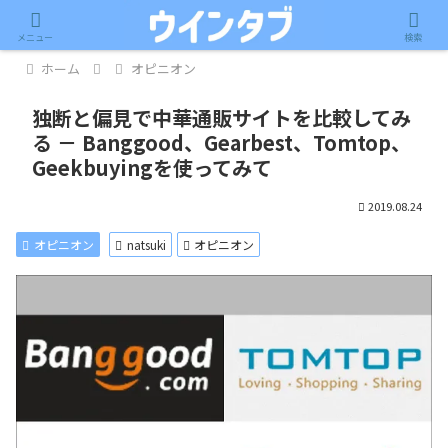
記事内に広告が含まれています。
メニュー
検索
ホーム
オピニオン
独断と偏見で中華通販サイトを比較してみ
る － Banggood、Gearbest、Tomtop、
Geekbuyingを使ってみて
2019.08.24
オピニオン
natsuki
オピニオン