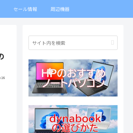
ト
セール情報
周辺機器
の
.16