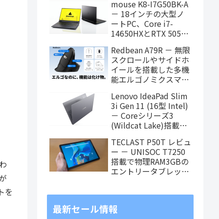
mouse K8-I7G50BK-A
タブレット、発売記念
－ 18インチの大型ノ
価格は29,999円！
ートPC、Core i7-
14650HXとRTX 5050
を搭載し、仕事もクリ
Redbean A79R － 無限
エイティブも快適にこ
スクロールやサイドホ
なせます
イールを搭載した多機
能エルゴノミクスマウ
スがクラウドファンデ
Lenovo IdeaPad Slim
ィング中
3i Gen 11 (16型 Intel)
－ Coreシリーズ3
(Wildcat Lake)搭載の
16インチスタンダード
TECLAST P50T レビュ
ノート
ー － UNISOC T7250
搭載で物理RAM3GBの
わ
エントリータブレッ
が
ト、価格重視で選ぶな
らアリ
トを
最新セール情報