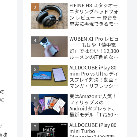
で買えるハイエンドな
FIFINE H8 スタジオモ
ゲーミングタブレット
ニタリングヘッドフォ
ン レビュー ー 原音を
忠実に再現できるモニ
ターヘッドフォン、
4,000円台で購入でき
WUBEN X1 Pro レビュ
ます
ー － もはや「懐中電
灯」ではない！12,300
ルーメンの圧倒的な輝
度を誇るモンスター級
ALLDOCUBE iPlay 80
LEDライト
mini Pro vs Ultra ディ
スプレイ対決！動画・
マンガ・リフレッシュ
すの
レートの使用感比較
実はAmazonで人気！
PC
フィリップスの
Androidタブレット、
最新モデル「T7250」
はこんな製品
ALLDOCUBE iPlay 80
で
mini Turbo －
意味
Dimensity 7400搭載、