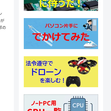
ン
由が
部の