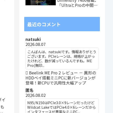
「UltraとProの中間ス
ペック」の8.8インチ
タブレット、発売記念
価格は29,999円！
最近のコメント
natsuki
2026.08.07
こんばんは、natsukiです。情報ありがとう
ございます。PCIeレーンは、規格が上がっ
たけれど、数が減っているんですね。ME
Pro(無印...
Beelink ME Pro 2 レビュー － 異形の
HDDベイ搭載ミニPCに新バージョンが
登場！新CPUで汎用性大幅アップ
匿名
2026.08.02
ダイ
N95/N150はPCIe3.0×9レーンだったけど
りも
Wildcat LakeではPCIe4.0×6レーンだから
インタフェースが豊富なミニPC...