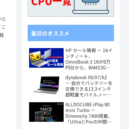
いと
てこ
最近のオススメ
見
HP セール情報 － 16イ
ンチノート、
OmniBook 3 16が8万
円台から、RAM32GB
搭載モデルもお買い得
dynabook X9/X7/XZ
価格に！
－ 自分でバッテリーを
交換できる13.3インチ
超軽量モバイルノート
がPanther Lake搭載
ALLDOCUBE iPlay 80
に！
mini Turbo －
Dimensity 7400搭載、
「UltraとProの中間ス
ペック」の8.8インチ