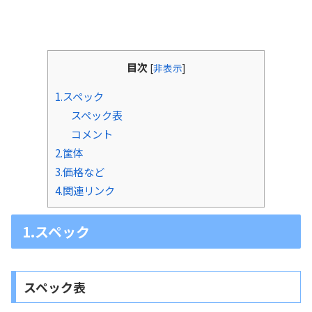
目次
[
非表示
]
1.スペック
スペック表
コメント
2.筐体
3.価格など
4.関連リンク
1.スペック
スペック表