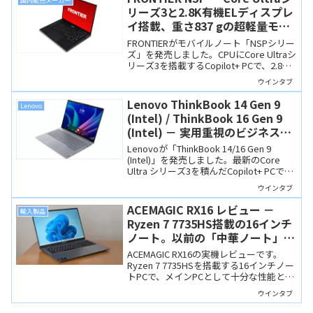
国内販売メーカー
リーズ3と2.8K有機ELディスプレ
イ搭載、重さ837 gの超軽量モバ
イルノート
FRONTIERがモバイルノート「NSPシリー
ズ」を発売しました。CPUにCore Ultraシ
リーズ3を搭載するCopilot+ PCで、2.8K
解像度の有機ELディスプレイも搭載し、
ウインタブ
重さわずか837 gと超軽量です。
Lenovo ThinkBook 14 Gen 9
Lenovo
(Intel) / ThinkBook 16 Gen 9
(Intel) － 実用重視のビジネスノ
ートがCore Ultraシリーズ3を搭
Lenovoが「ThinkBook 14/16 Gen 9
載
(Intel)」を発売しました。最新のCore
Ultra シリーズ3を積んだCopilot+ PCで
す。実用本位の製品で、ビジネス用や学
ウインタブ
習用には十分な性能を備えています。
ACEMAGIC RX16 レビュー －
輸入製品
Ryzen 7 7735HS搭載の16インチ
ノート。以前の「中華ノート」と
は別物の高い品質
ACEMAGIC RX16の実機レビューです。
Ryzen 7 7735HSを搭載する16インチノー
トPCで、メインPCとして十分な性能と高
品質な筐体を備えています。RAMとSSD
ウインタブ
は増設も可能で、価格も7万円弱とコスト
パフォーマンスに優れています。