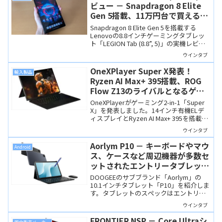
ビュー － Snapdragon 8 Elite
Gen 5搭載、11万円台で買えるハ
イエンドなゲーミングタブレット
Snapdragon 8 Elite Gen 5を搭載する
Lenovoの8.8インチゲーミングタブレッ
ト「LEGION Tab (8.8”, 5)」の実機レビュ
ー。3K解像度/リフレッシュレート165Hz
ウインタブ
の高品質ディスプレイやバイパス充電な
ど、ゲーマーにはうれしい仕様になって
OneXPlayer Super X発表！
輸入製品
います。
Ryzen AI Max+ 395搭載、ROG
Flow Z13のライバルとなるゲー
ミング2-in-1
OneXPlayerがゲーミング2-in-1「Super
X」を発表しました。14インチ有機ELデ
ィスプレイとRyzen AI Max+ 395を搭載、
ROG Flow Z13のライバルとなる高性能モ
ウインタブ
バイルマシンです。
Aorlym P10 － キーボードやマウ
Android
ス、ケースなど周辺機器が多数セ
ットされたエントリータブレッ
ト、セール価格は13,900円
DOOGEEのサブブランド「Aorlym」の
10.1インチタブレット「P10」を紹介しま
す。タブレットのスペックはエントリー
クラスですが、キーボードやマウスまで
ウインタブ
セットの「全部入り」モデルです。セー
ル価格は13,900円とリーズナブル。
FRONTIER NSP － Core Ultraシ