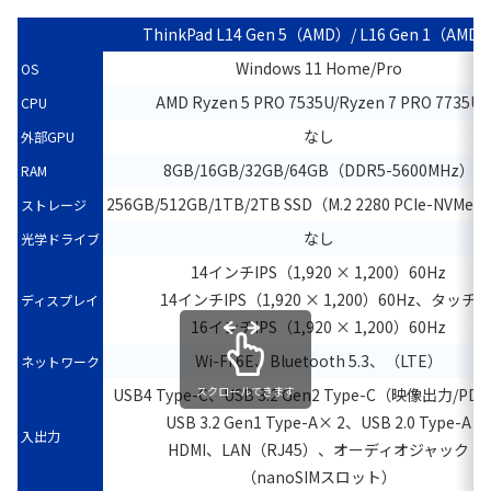
ThinkPad L14 Gen 5（AMD）/ L16 Gen 1（AMD
Windows 11 Home/Pro
OS
AMD Ryzen 5 PRO 7535U/Ryzen 7 PRO 7735U
CPU
なし
外部GPU
8GB/16GB/32GB/64GB（DDR5-5600MHz）
RAM
256GB/512GB/1TB/2TB SSD（M.2 2280 PCIe-NVMe 
ストレージ
なし
光学ドライブ
14インチIPS（1,920 × 1,200）60Hz
14インチIPS（1,920 × 1,200）60Hz、タッチ
ディスプレイ
16インチIPS（1,920 × 1,200）60Hz
Wi-Fi 6E、Bluetooth 5.3、（LTE）
ネットワーク
スクロールできます
USB4 Type-C、USB 3.2 Gen2 Type-C（映像出力/P
USB 3.2 Gen1 Type-A× 2、USB 2.0 Type-A
入出力
HDMI、LAN（RJ45）、オーディオジャック
（nanoSIMスロット）