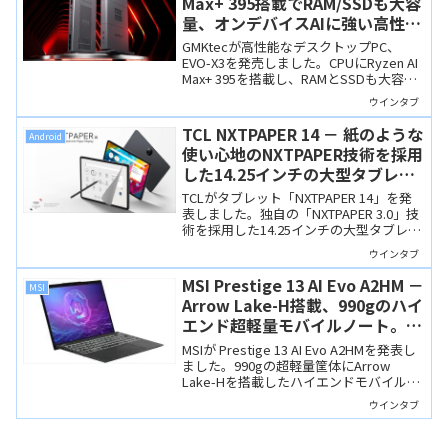
Max+ 395搭載でRAM/SSDも大容
量、オンデバイスAIに強い高性能
PC
GMKtecが高性能なデスクトップPC、
EVO-X3を発売しました。CPUにRyzen AI
Max+ 395を搭載し、RAMとSSDも大容量
なので、AIを駆使した作業にも向きま
ウインタブ
す。ただし、RAM128GBと言うだけあっ
て、価格のほうもかなりのもの。
TCL NXTPAPER 14 － 紙のような
Android
使い心地のNXTPAPER技術を採用
した14.25インチの大型タブレッ
ト
TCLがタブレット「NXTPAPER 14」を発
表しました。独自の「NXTPAPER 3.0」技
術を採用した14.25インチの大型タブレッ
トで、まるで紙のような質感と目に優し
ウインタブ
い表示を実現しています。電子書籍や動
画視聴に最適な製品です。
MSI Prestige 13 AI Evo A2HM －
MSI
Arrow Lake-H搭載、990gのハイ
エンド超軽量モバイルノート。既
存モデルとのCPU性能比較
MSIが Prestige 13 AI Evo A2HMを発表し
ました。990gの超軽量筐体にArrow
Lake-Hを搭載したハイエンドモバイルノ
ートです。Lunar Lake搭載の既存モデル
ウインタブ
とCPU・GPU・NPU性能やバッテリー駆
動時間を比較します。