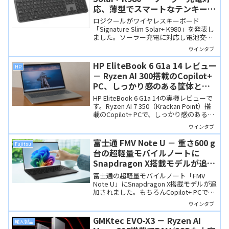
応、薄型でスマートなテンキー付
きワイヤレスキーボード
ロジクールがワイヤレスキーボード
「Signature Slim Solar+ K980」を発表し
ました。ソーラー充電に対応し電池交換
が不要なテンキー付きキーボードで、200
ウインタブ
ルクス以上の室内光で充電でき、満充電
なら暗闇でも最大4か月使用可能です。
HP EliteBook 6 G1a 14 レビュー
HP
－ Ryzen AI 300搭載のCopilot+
PC、しっかり感のある筐体と高
いセキュリティ機能を備えたビジ
HP EliteBook 6 G1a 14の実機レビューで
ネスノート
す。Ryzen AI 7 350（Krackan Point）搭
載のCopilot+ PCで、しっかり感のあるア
ルミ筐体や法人向けならではの強力なセ
ウインタブ
キュリティ機能を備えています。キーボ
ードやディスプレイの品質、ベンチマー
富士通 FMV Note U － 重さ600 g
Fujitsu
クテスト、バッテリー駆動時間などを確
台の超軽量モバイルノートに
認しました。
Snapdragon X搭載モデルが追加
されました
富士通の超軽量モバイルノート「FMV
Note U」にSnapdragon X搭載モデルが追
加されました。もちろんCopilot+ PCで重
量も600 g台と、他社製品よりもずっと軽
ウインタブ
いです。
GMKtec EVO-X3 － Ryzen AI
輸入製品