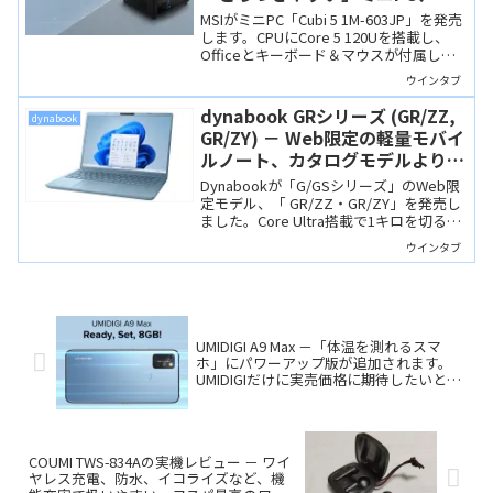
Thunderbolt 4も搭載していま
MSIがミニPC「Cubi 5 1M-603JP」を発売
す
します。CPUにCore 5 120Uを搭載し、
Officeとキーボード＆マウスが付属しま
す。PC初心者にもとっつきやすい製品だ
ウインタブ
と思います。
dynabook GRシリーズ (GR/ZZ,
dynabook
GR/ZY) － Web限定の軽量モバイ
ルノート、カタログモデルよりも
スペックの選択肢が豊富です
Dynabookが「G/GSシリーズ」のWeb限
定モデル、「 GR/ZZ・GR/ZY」を発売し
ました。Core Ultra搭載で1キロを切る超
軽量筐体ながら、32GBメモリや1TB SSD
ウインタブ
も選べるなど、カタログモデルより自由
度の高い構成が魅力です。
UMIDIGI A9 Max －「体温を測れるスマ
ホ」にパワーアップ版が追加されます。
UMIDIGIだけに実売価格に期待したいとこ
ろ
COUMI TWS-834Aの実機レビュー － ワイ
ヤレス充電、防水、イコライズなど、機