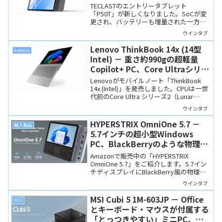
く、スペックダウンしたところも
TECLASTのエントリータブレット
「P50T」が新しくなりました。SoCが変
更され、バッテリーも増量された一方、
物理RAMが3GBにスペックダウンしてい
ウインタブ
ます。7月22日までクーポンセールで安く
買えます。
Lenovo ThinkBook 14x (14型
Lenovo
Intel) － 重さ約990gの超軽量
Copilot+ PC、Core Ultraシリー
ズ2搭載でお買い得感もあり
Lenovoがモバイルノート「ThinkBook
14x (Intel)」を発売しました。CPUは一世
代前のCore Ultra シリーズ2（Lunar
Lake）ですが性能は高く、Copilot+ PCの
ウインタブ
要件を満たしています。1キロを切る超軽
量ながらSSDの増設に対応するなど、機
HYPERSTRIX OmniOne 5.7 －
輸入製品
能性にも優れた製品です。
5.7インチの超小型Windows
PC、BlackBerryのような物理キ
ーボードを搭載、ポートも充実
Amazonで販売中の「HYPERSTRIX
OmniOne 5.7」をご紹介します。5.7イン
チディスプレイにBlackBerry風の物理キ
ーボードを搭載、ミニPC並みの充実した
ウインタブ
入出力ポートを備えたWindows PCです。
MSI Cubi 5 1M-603JP － Office
MSI
とキーボード・マウスが付属する
「とっつきやすい」ミニPC、