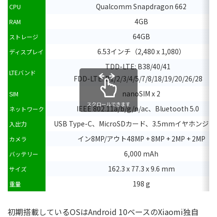
Qualcomm Snapdragon 662
CPU
4GB
RAM
64GB
ストレージ
6.53インチ（2,480 x 1,080）
ディスプレイ
TDD-LTE: B38/40/41
LTEバンド
FDD-LTE: B1/2/3/4/5/7/8/18/19/20/26/28
nanoSIM x 2
SIM
スクロールできます
IEEE 802.11a/b/g/n/ac、Bluetooth 5.0
ネットワーク
USB Type-C、MicroSDカード、3.5mmイヤホンジ
入出力
イン8MP/アウト48MP + 8MP + 2MP + 2MP
カメラ
6,000 mAh
バッテリー
162.3 x 77.3 x 9.6 mm
サイズ
198 g
重量
初期搭載しているOSはAndroid 10ベースのXiaomi独自