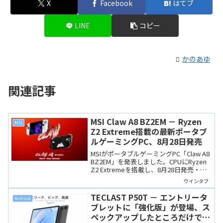
X
Facebook
はてブ
LINE
コピー
かのあゆ
関連記事
MSI Claw A8 BZ2EM － Ryzen
MSI
Z2 Extreme搭載の最新ポータブ
ルゲーミングPC、8月28日発売
MSIがポータブルゲーミングPC「Claw A8
BZ2EM」を発表しました。CPUにRyzen
Z2 Extremeを搭載し、8月28日発売・価
格159,800円。Core Ultra搭載の従来モデ
ウインタブ
ルとの違いを説明します。
TECLAST P50T － エントリータ
Android
ブレットに「強化版」が登場、ス
ペックアップしたところだけでな