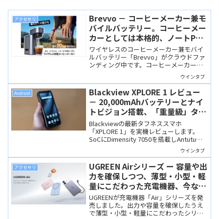
Brevvo － コーヒーメーカー兼モ
アクセサリ
バイルバッテリー。コーヒーメー
カーとしては本格的、ノートPC
の充電も可能
ワイヤレスのコーヒーメーカー兼モバイ
ルバッテリー「Brevvo」がクラウドファ
ンディング中です。コーヒーメーカーと
しては本格的で、モバイルバッテリーと
ウインタブ
してはノートPCの充電も可能。ツッコミ
どころはありますけど、皆さんこういう
Blackview XPLORE 1 レビュー
Android
の好きですよね？
－ 20,000mAhバッテリーとナイ
トビジョン搭載、「重量級」タフ
ネス5Gスマホ
Blackviewの最新タフネススマホ
「XPLORE 1」を実機レビューします。
SoCにDimensity 7050を搭載しAntutu約
59万点、20,000mAh超大容量バッテリ
ウインタブ
ー、ナイトビジョンカメラや背面サブデ
ィスプレイなどアウトドア機能満載の5G
UGREEN Airシリーズ ー 容量や出
アクセサリ
スマホです。
力を確保しつつ、薄型・小型・軽
量にこだわった充電機器、今なら
28%OFF！
UGREENが充電機器「Air」シリーズを発
売しました。出力や容量を確保したうえ
で薄型・小型・軽量にこだわったシリー