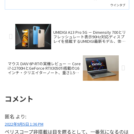
のRGBライトやスピーカーを搭載する、
ウインタブ
上質なデザインの製品です。
UMIDIGI A13 Pro 5G － Dimensity 700とリ
フレッシュレート表示90Hz対応ディスプ
レイを搭載するUMIDIGI最新モデル、体温
計機能も健在です。
マウス DAIV 6P-RTの実機レビュー － Core
i7-12700HとGeForce RTX3050Ti搭載の16
インチ・クリエイターノート、重さ1.55
kgなので持ち運びもラクラク！
コメント
匿名
より:
2022年9月5日 1:36 PM
ペリスコープ非搭載は目を瞑るとして、一番気になるのは