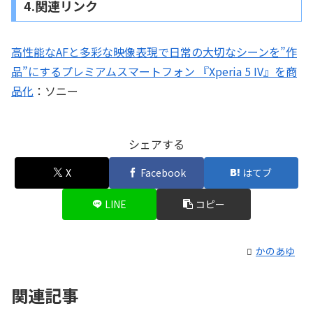
4.関連リンク
高性能なAFと多彩な映像表現で日常の大切なシーンを”作
品”にするプレミアムスマートフォン 『Xperia 5 IV』を商
品化
：ソニー
シェアする
X
Facebook
はてブ
LINE
コピー
かのあゆ
関連記事