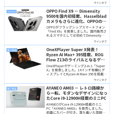
ズです。出張や旅行で便利な急速充電器
ウインタブ
と「ちょい足し」によさそうなモバイル
バッテリーがラインナップ。
OPPO Find X9 － Dimensity
Android
9500を国内初搭載、Hasselblad
カメラもさらに進化、OPPOのフ
ラッグシップスマホ
OPPOがフラッグシップスマートフォン
「Find X9」を発表しました。国内販売さ
れるスマホとしては初めてDimensity
9500を搭載し、Hasselbladカメラも健
ウインタブ
在、デザインはFind X8よりも「普通っぽ
く」なりました。
OneXPlayer Super X発表！
輸入製品
Ryzen AI Max+ 395搭載、ROG
Flow Z13のライバルとなるゲー
ミング2-in-1
OneXPlayerがゲーミング2-in-1「Super
X」を発表しました。14インチ有機ELデ
ィスプレイとRyzen AI Max+ 395を搭載、
ROG Flow Z13のライバルとなる高性能モ
ウインタブ
バイルマシンです。
AYANEO AM03 － レトロ路線か
輸入製品
ら一転、モダンなデザインになっ
たCore i9-12900H搭載のミニPC
AYANEOがCore i9-12900H搭載のミニ
PC「AYANEO AM03」を発売しました。
前面にカバーが付き、落ち着いた雰囲気