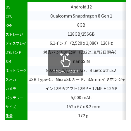
Android 12
OS
Qualcomm Snapdragon 8 Gen 1
CPU
8GB
RAM
128GB/256GB
ストレージ
6.1インチ（2,520 x 1,080）120Hz
ディスプレイ
対応バンド未公開（2022年9月2日現在）
LTEバンド
nanoSIM
SIM
802.11a/b/g/n/ac/ax、Bluetooth 5.2
ネットワーク
スクロールできます
USB Type-C、MicroSDカード、3.5mmイヤホンジャッ
入出力
イン12MP/アウト12MP + 12MP + 12MP
カメラ
5,000 mAh
バッテリー
152 x 67 x 8.2 mm
サイズ
172 g
重量