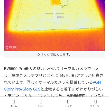
クリックで拡大します。
BV6600 Pro最大の魅力はやはりサーマルカメラでしょ
う。標準カメラアプリとは別に｢My FLIR｣アプリが用意さ
れています。同じくサーマルカメラを搭載している
AGM
Glory Pro
/
Glory G1S
と比較すると若干UIがわかりづらい
と感じたものの、（ファンレス故に長時間使用していると
熱くなってくる）Macbookの温度変化もしっかり確認す
ホーム
シェア
トップ
サイドバー