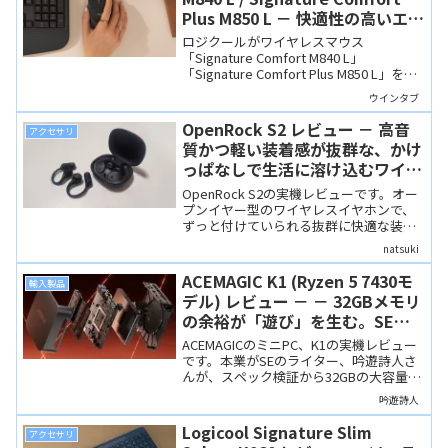
Plus M850 L － 快適性の高いエル
ゴ設計のマウス
ロジクールがワイヤレスマウス
「Signature Comfort M840 L」
「Signature Comfort Plus M850 L」を発
表しました。M850 Lは手のひら部分にク
ウインタブ
ッションがついた、ちょっと個性的な製
品です。基本機能が充実した、長時間使
OpenRock S2 レビュー － 高音
アクセサリ
っても疲れにくいエルゴ設計のマウスで
質かつ軽い装着感が抜群な、かけ
す。
っぱなしで生活に溶け込むワイヤ
レスイヤホン
OpenRock S2の実機レビューです。オー
プンイヤー型のワイヤレスイヤホンで、
ずっと付けていられる抜群に快適な装着
感が魅力です。音質もよく、オープンイ
natsuki
ヤー型ならではの、外部音と溶け込んだ
リアリティあふれる音響を楽しめます。
ACEMAGIC K1 (Ryzen 5 7430モ
輸入製品
デル) レビュー － － 32GBメモリ
の余裕が「遊び」を生む。SE目
線で実践する、一歩踏み込んだミ
ACEMAGICのミニPC、K1の実機レビュー
ニPC活用術
です。本業がSEのライター、吟遊詩人さ
んが、スペック検証から32GBの大容量メ
モリを活かしたRAMディスク設定、
吟遊詩人
ffmpegによる画像一括変換まで、ミニPC
を24時間フル活用する独自の運用術を実
Logicool Signature Slim
アクセサリ
践・紹介します。