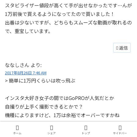
スタビライザー値段が高くて手が出せなかったです…んが
1万前後で買えるようになってたので買いました！
出番は少ないですが、どちらもスムーズな動画が取れるの
で、重宝しています。
返信
ななしさん
より:
2017年8月26日 7:46 AM
> 簡単に1万円くらいは吹っ飛ぶ
インスタ大好き女子の間ではGoPROが人気だとか
自撮りが上手く撮影できるとかで？
機種によりますけど、1万は余裕でオーバーですかね
返信
ホーム
シェア
トップ
サイドバー