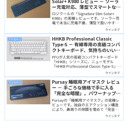
Solar+ K980 レビュー － ソーラ
ー充電対応、薄型でスマートなテ
ンキー付きワイヤレスキーボー
ロジクールの「Signature Slim Solar+
ド、本当に充電不要でした！
K980」の実機レビューです。ソーラー充
電で本当に充電不要、薄型で扱いやすく
配列や打鍵感も良好でした。Logi
ウインタブ
Options+での豊富なカスタマイズも魅力
です。
HHKB Professional Classic
アクセサリ
Type-S － 有線専用の高級コンパ
クトキーボード、気持ちのいい打
鍵感と静音性を両立
PFUが人気の高級コンパクトキーボード
「HHKB」シリーズに、ニューモデル
「HHKB Professional Classic Type-S」を
加えました。静電容量無接点方式による
ウインタブ
気持ちのいい打鍵感と、高い静粛性を両
立しています。
Pursay 睡眠用アイマスク レビュ
アクセサリ
ー － 手ごろな価格で手に入る
「完全な暗闇」。パワーナップや
キャンプにも重宝するアイマスク
Pursayの「睡眠用アイマスク」の実機レ
ビューです。独自のエアクッション構造
により、鼻周りの隙間を埋めて「完全な
暗闇」を実現しています。28gと軽量で、
ウインタブ
自宅での就寝はもちろん、オフィスでの
パワーナップやキャンプ場でも重宝しそ
うです。