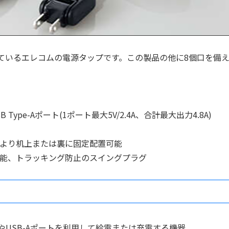
売しているエレコムの電源タップです。この製品の他に8個口を備
SB Type-Aポート(1ポート最大5V/2.4A、合計最大出力4.8A)
により机上または裏に固定配置可能
機能、トラッキング防止のスイングプラグ
やUSB-Aポートを利用して給電または充電する機器