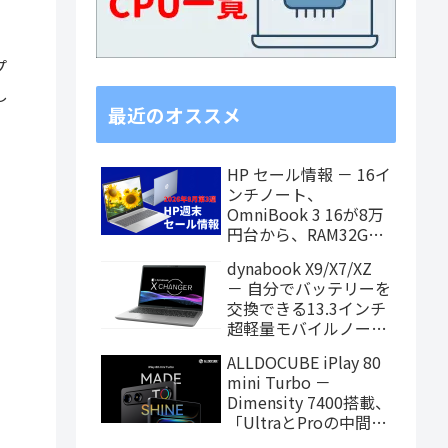
プ
し
最近のオススメ
HP セール情報 － 16イ
ンチノート、
OmniBook 3 16が8万
円台から、RAM32GB
搭載モデルもお買い得
dynabook X9/X7/XZ
価格に！
－ 自分でバッテリーを
交換できる13.3インチ
超軽量モバイルノート
がPanther Lake搭載
ALLDOCUBE iPlay 80
に！
mini Turbo －
Dimensity 7400搭載、
「UltraとProの中間ス
ペック」の8.8インチ