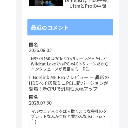
「UltraとProの中間ス
ペック」の8.8インチ
タブレット、発売記念
価格は29,999円！
最近のコメント
匿名
2026.08.02
N95/N150はPCIe3.0×9レーンだったけど
Wildcat LakeではPCIe4.0×6レーンだから
インタフェースが豊富なミニPC...
Beelink ME Pro 2 レビュー － 異形の
HDDベイ搭載ミニPCに新バージョンが
登場！新CPUで汎用性大幅アップ
匿名
2026.07.30
マルウェア入りをばら撒くような会社のタ
ブレットなんか二度と買わんなぁ(´・ω・
｀)