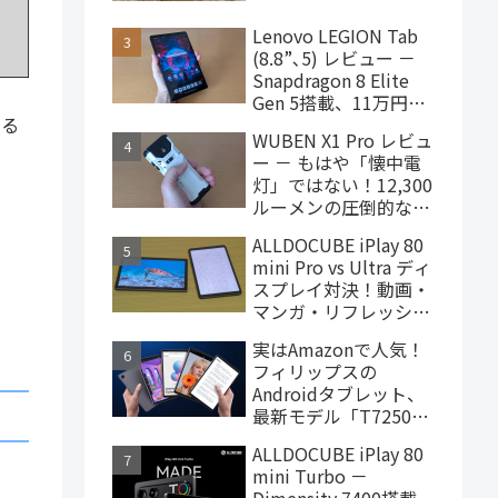
ターヘッドフォン、
4,000円台で購入でき
Lenovo LEGION Tab
ます
(8.8”､5) レビュー －
Snapdragon 8 Elite
Gen 5搭載、11万円台
で買えるハイエンドな
える
WUBEN X1 Pro レビュ
ゲーミングタブレット
ー － もはや「懐中電
灯」ではない！12,300
ルーメンの圧倒的な輝
度を誇るモンスター級
ALLDOCUBE iPlay 80
LEDライト
mini Pro vs Ultra ディ
スプレイ対決！動画・
マンガ・リフレッシュ
レートの使用感比較
実はAmazonで人気！
フィリップスの
Androidタブレット、
最新モデル「T7250」
はこんな製品
ALLDOCUBE iPlay 80
mini Turbo －
Dimensity 7400搭載、