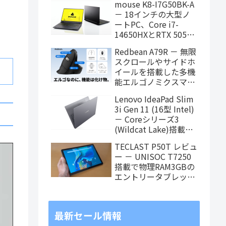
mouse K8-I7G50BK-A
タブレット、発売記念
－ 18インチの大型ノ
価格は29,999円！
ートPC、Core i7-
14650HXとRTX 5050
を搭載し、仕事もクリ
Redbean A79R － 無限
エイティブも快適にこ
スクロールやサイドホ
なせます
イールを搭載した多機
能エルゴノミクスマウ
スがクラウドファンデ
Lenovo IdeaPad Slim
ィング中
3i Gen 11 (16型 Intel)
－ Coreシリーズ3
(Wildcat Lake)搭載の
16インチスタンダード
TECLAST P50T レビュ
ノート
ー － UNISOC T7250
搭載で物理RAM3GBの
エントリータブレッ
ト、価格重視で選ぶな
らアリ
最新セール情報