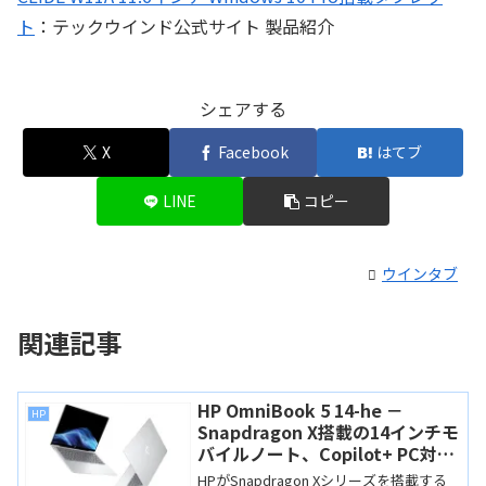
ト
：テックウインド公式サイト 製品紹介
シェアする
X
Facebook
はてブ
LINE
コピー
ウインタブ
関連記事
HP OmniBook 5 14-he －
HP
Snapdragon X搭載の14インチモ
バイルノート、Copilot+ PC対応
でディスプレイは有機EL
HPがSnapdragon Xシリーズを搭載する