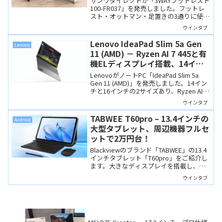
サンワダイレクトが「3WAYフットレスト
ックスして仕事ができる！？
100-FR037」を発売しました。フットレ
スト・オットマン・足置きの3通りに使え
る多機能モデルで高さや角度も調整でき
ウインタブ
ます。在宅ワークやオフィスで快適にリ
ラックスして作業できそう。私これ欲し
Lenovo IdeaPad Slim 5a Gen
Lenovo
いです。
11 (AMD) － Ryzen AI 7 445と有
機ELディスプレイ搭載、14イン
チ/16インチのIdeaPad上位モデ
LenovoがノートPC「IdeaPad Slim 5a
ル
Gen 11 (AMD)」を発売しました。14イン
チと16インチの2サイズあり、Ryzen AI 7
445と有機ELディスプレイを搭載する
ウインタブ
Copilot+ PCで、IdeaPadシリーズの上位
モデルです。
TABWEE T60pro – 13.4インチの
Android
大型タブレット、周辺機器フルセ
ットで2万円台！
Blackviewのブランド「TABWEE」の13.4
インチタブレット「T60pro」をご紹介し
ます。大きなディスプレイを搭載し、ケ
ースやキーボード、ペンまで付属する
ウインタブ
「全部入り」の製品で、動画視聴から簡
単な事務作業まで幅広く使えそうです。