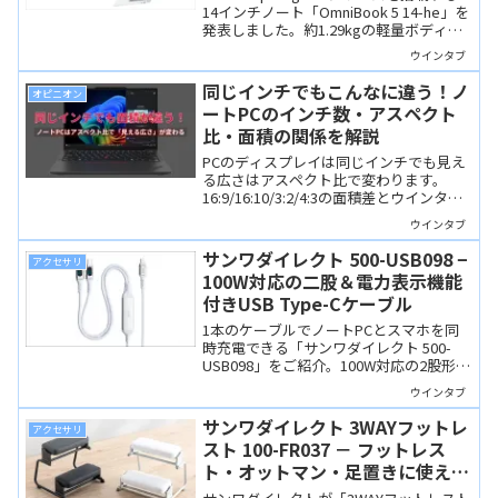
14インチノート「OmniBook 5 14-he」を
発表しました。約1.29kgの軽量ボディに
有機ELディスプレイを搭載、もちろん
ウインタブ
Copilot+ PCです。
同じインチでもこんなに違う！ノ
オピニオン
ートPCのインチ数・アスペクト
比・面積の関係を解説
PCのディスプレイは同じインチでも見え
る広さはアスペクト比で変わります。
16:9/16:10/3:2/4:3の面積差とウインタブ
が考える用途適性を整理します。
ウインタブ
サンワダイレクト 500-USB098 −
アクセサリ
100W対応の二股＆電力表示機能
付きUSB Type-Cケーブル
1本のケーブルでノートPCとスマホを同
時充電できる「サンワダイレクト 500-
USB098」をご紹介。100W対応の2股形状
と安心の電力表示機能を備え、外出先の
ウインタブ
ケーブル周りをスッキリ解決。新色のホ
ワイトが追加されました。
サンワダイレクト 3WAYフットレ
アクセサリ
スト 100-FR037 － フットレス
ト・オットマン・足置きに使える
多機能フットレスト。これでリラ