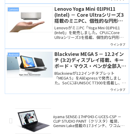
データ通信も可能になりました。
Lenovo Yoga Mini 01IPH11
Lenovo
(Intel) － Core Ultraシリーズ3
搭載のミニPC、個性的な円形筐
体も魅力
LenovoがミニPC「Yoga Mini 01IPH11
(Intel)」を発売しました。CPUにCore
Ultraシリーズ3を搭載、個性的な円形筐
体はタッチ操作にも対応するなど、先進
ウインタブ
機能も搭載しています。
Blackview MEGA 5 － 12.2イン
Android
チ (3:2)ディスプレイ搭載、キー
ボード・マウス・ペンが全部入り
の上位モデル
Blackviewが12.2インチタブレット
「MEGA 5」をAliExpressで発売しまし
た。SoCにはUNISOC T7300を搭載し、キ
ーボードやマウス、タブレットケース、
ウインタブ
ペンが付属します。比較対象は
ALLDOCUBE iPlay 70 Pad Proあたりでし
ょうか。
iiyama SENSE-17HP043-C-UCES-CSP －
CLIP STUDIO PAINT（クリスタ）推奨、
Gemini Lake搭載の17.3インチ、ワコム製
ペンタブレットのセットモデルもあり