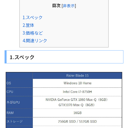
目次
[
非表示
]
1.スペック
2.筐体
3.価格など
4.関連リンク
1.スペック