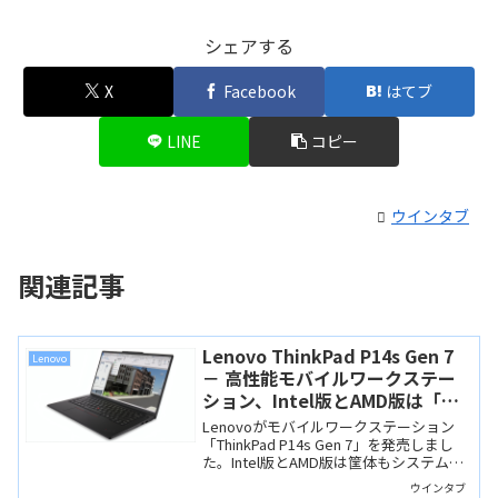
シェアする
X
Facebook
はてブ
LINE
コピー
ウインタブ
関連記事
Lenovo ThinkPad P14s Gen 7
Lenovo
－ 高性能モバイルワークステー
ション、Intel版とAMD版は「名
前が同じだけの別製品」です
Lenovoがモバイルワークステーション
「ThinkPad P14s Gen 7」を発売しまし
た。Intel版とAMD版は筐体もシステムも
異なる「別製品」です。Intel版はCAMM2
ウインタブ
メモリやNVIDIA RTX PROを搭載していま