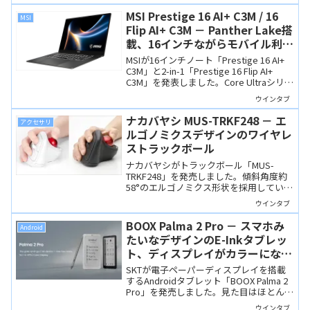
すが、AMD版はThinkPad T14とほぼ同じ
MSI Prestige 16 AI+ C3M / 16
MSI
製品です。
Flip AI+ C3M － Panther Lake搭
載、16インチながらモバイル利用
もできそうなCopilot+ PC
MSIが16インチノート「Prestige 16 AI+
C3M」と2-in-1「Prestige 16 Flip AI+
C3M」を発表しました。Core Ultraシリー
ズ3（Panther Lake）搭載のCopilot+ PC
ウインタブ
で、OLEDディスプレイや32GBメモリを
備えつつ、ディスプレイサイズのわりに
ナカバヤシ MUS-TRKF248 － エ
アクセサリ
軽量なのも魅力です。
ルゴノミクスデザインのワイヤレ
ストラックボール
ナカバヤシがトラックボール「MUS-
TRKF248」を発売しました。傾斜角度約
58°のエルゴノミクス形状を採用していま
す。すでにトラックボールを愛用してい
ウインタブ
る人ならピンとくるかも。
BOOX Palma 2 Pro － スマホみ
Android
たいなデザインのE-Inkタブレッ
ト、ディスプレイがカラーになり
モバイル通信も可能に！
SKTが電子ペーパーディスプレイを搭載
するAndroidタブレット「BOOX Palma 2
Pro」を発売しました。見た目はほとんど
スマホで、カラーE-Inkを搭載、モバイル
ウインタブ