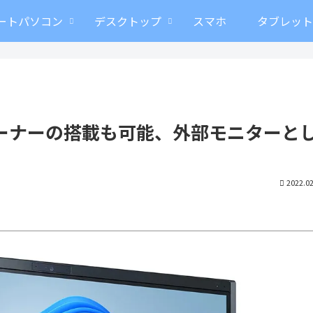
ートパソコン
デスクトップ
スマホ
タブレッ
－ TVチューナーの搭載も可能、外部モニターと
2022.02