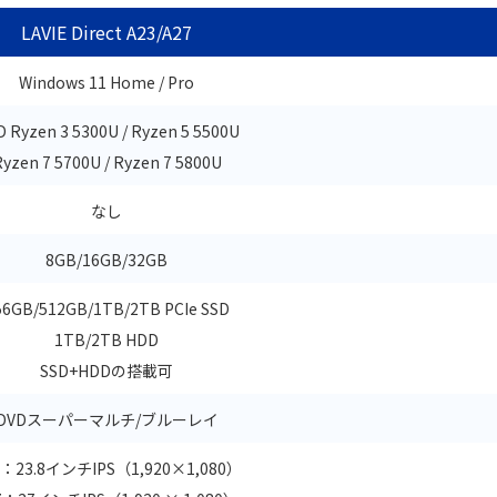
LAVIE Direct A23/A27
Windows 11 Home / Pro
 Ryzen 3 5300U / Ryzen 5 5500U
yzen 7 5700U / Ryzen 7 5800U
なし
8GB/16GB/32GB
56GB/512GB/1TB/2TB PCIe SSD
1TB/2TB HDD
SSD+HDDの搭載可
DVDスーパーマルチ/ブルーレイ
3：23.8インチIPS（1,920×1,080）