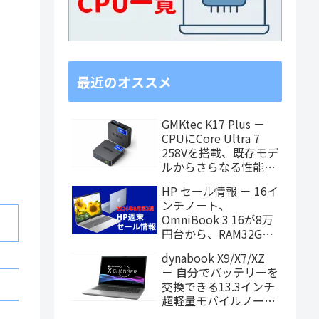
最近のオススメ
GMKtec K17 Plus －
CPUにCore Ultra 7
258Vを搭載、既存モデ
ルからさらなる性能ア
ップを果たしたミニPC
HP セール情報 － 16イ
ンチノート、
OmniBook 3 16が8万
円台から、RAM32GB
搭載モデルもお買い得
dynabook X9/X7/XZ
価格に！
－ 自分でバッテリーを
交換できる13.3インチ
超軽量モバイルノート
がPanther Lake搭載