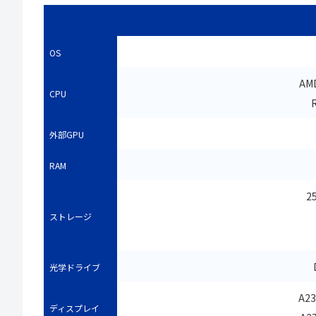
OS
AMD
CPU
R
外部GPU
RAM
2
ストレージ
光学ドライブ
A2
ディスプレイ