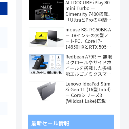
ALLDOCUBE iPlay 80
に！
mini Turbo －
Dimensity 7400搭載、
「UltraとProの中間ス
ペック」の8.8インチ
mouse K8-I7G50BK-A
タブレット、発売記念
－ 18インチの大型ノ
価格は29,999円！
ートPC、Core i7-
14650HXとRTX 5050
を搭載し、仕事もクリ
Redbean A79R － 無限
エイティブも快適にこ
スクロールやサイドホ
なせます
イールを搭載した多機
能エルゴノミクスマウ
スがクラウドファンデ
Lenovo IdeaPad Slim
ィング中
3i Gen 11 (16型 Intel)
－ Coreシリーズ3
(Wildcat Lake)搭載の
16インチスタンダード
ノート
最新セール情報