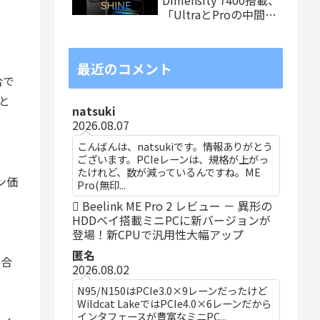
「UltraとProの中間ス
ペック」の8.8インチ
タブレット、発売記念
価格は29,999円！
最近のコメント
合で
と
natsuki
2026.08.07
こんばんは、natsukiです。情報ありがとう
ございます。PCIeレーンは、規格が上がっ
たけれど、数が減っているんですね。ME
ン価
Pro(無印...
Beelink ME Pro 2 レビュー － 異形の
HDDベイ搭載ミニPCに新バージョンが
登場！新CPUで汎用性大幅アップ
匿名
場合
2026.08.02
N95/N150はPCIe3.0×9レーンだったけど
Wildcat LakeではPCIe4.0×6レーンだから
インタフェースが豊富なミニPC...