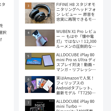
で買えるハイエンドな
スタ
FIFINE H8 スタジオモ
ゲーミングタブレット
ニタリングヘッドフォ
ン レビュー ー 原音を
忠実に再現できるモニ
ターヘッドフォン、
oを
4,000円台で購入でき
WUBEN X1 Pro レビュ
ら選択
ます
ー － もはや「懐中電
せ
灯」ではない！12,300
ルーメンの圧倒的な輝
度を誇るモンスター級
ALLDOCUBE iPlay 80
LEDライト
mini Pro vs Ultra ディ
スプレイ対決！動画・
マンガ・リフレッシュ
レートの使用感比較
実はAmazonで人気！
フィリップスの
Androidタブレット、
最新モデル「T7250」
はこんな製品
ALLDOCUBE iPlay 80
mini Turbo －
Dimensity 7400搭載、