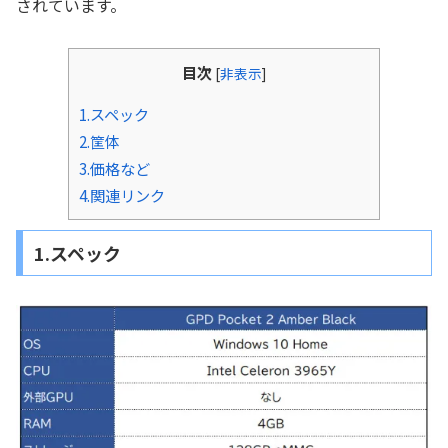
されています。
目次
[
非表示
]
1.スペック
2.筐体
3.価格など
4.関連リンク
1.スペック