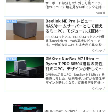
ザーボード部分を取り外し可能という、
他のミニPCに類を見ないギミックを持っ
ています。ウインタブでは、すでに「ME
natsuki
Pro」と「ME Pro (Wildcat Lake)」の実機
レビューを行っているので、せっかくな
Beelink ME Pro レビュー －
輸入製品
らば！ということで実際にマザーボード
NAS/ホームサーバーとして使え
ユニットを交換してみました。
るミニPC、モジュール式筐体の
工作精度は抜群
SSDスロット×3、HDDスロット×2を備
えるBeelink ME Proの実機レビューで
す。一般的なミニPCとは大きく異なる設
計で、NAS/ホームサーバー用途を念頭に
ウインタブ
置いた製品です。
GMKtec NucBox M7 Ultra －
輸入製品
Ryzen 7 PRO 6850U搭載の高性
能ミニPC、デザインが新しくな
り、優れたコスパも維持
GMKtecがミニPC「NucBox M7 Ultra」を
発売しました。従来モデルM7から筐体デ
ザインが新しくなり、従来モデル同様に
高い拡張性を備え、コストパフォーマン
ウインタブ
スにも優れています。
MUJA Smart TouchPad － スマートフォン