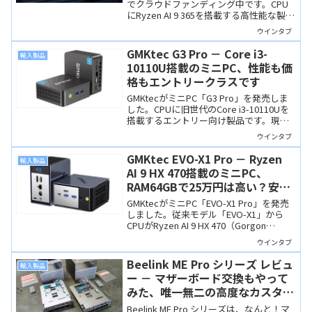
でクラウドファンディング中です。CPU
にRyzen AI 9 365を搭載する高性能な製品
でポート構成も充実、工具なしで筐体内
ウインタブ
部にアクセスできます。
GMKtec G3 Pro － Core i3-
輸入製品
10110U搭載のミニPC、性能も価
格もエントリークラスです
GMKtecがミニPC「G3 Pro」を発売しま
した。CPUに旧世代のCore i3-10110Uを
搭載するエントリー向け製品です。現行
エントリーCPUと比較しても性能面に優
ウインタブ
位性は見られないので、サブPCや用途を
絞り、割り切って使うのに向きます。
GMKtec EVO-X1 Pro － Ryzen
輸入製品
AI 9 HX 470搭載のミニPC、
RAM64GBで25万円は高い？安
い？
GMKtecがミニPC「EVO-X1 Pro」を発売
しました。従来モデル「EVO-X1」から
CPUがRyzen AI 9 HX 470（Gorgon
Point）に変更され、RAM64GB＆1TB SSD
ウインタブ
で約25万円。昨今の価格上昇の中でこの
スペックと価格は「買い」と言えるかも
Beelink ME Pro シリーズ レビュ
輸入製品
しれませんね。
ー － マザーボード交換もやって
みた、唯一無二の高度なカスタマ
イズ性を検証！
Beelink ME Pro シリーズは、なんと！マ