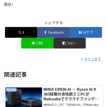
現在）
シェアする
X
Facebook
はてブ
LINE
コピー
ウインタブ
関連記事
MINIX ER936-AI － Ryzen AI 9
輸入製品
365搭載の高性能ミニPCが
Makuakeでクラウドファンディ
ング中
MINIXのミニPC「ER936-AI」がMakuake