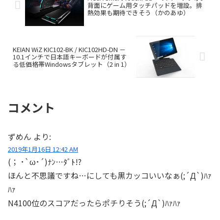
背面にゲーム用タッチパッドを増設。排
熱効果も期待できそう（かのあゆ）
KEIAN WiZ KIC102-BK / KIC102HD-DN －
10.1インチで日本語キーボードが付属す
る低価格帯Windowsタブレット（2 in 1）
コメント
ずめん
より:
2019年1月16日 12:42 AM
(； ･`ω･´)ﾅﾝ…ﾀﾞﾄ!?
ほんと不思議ですね…にしても黒カッコいいなぁ(;´Д`)ﾊｧ
ﾊｧ
N4100位のスコアだったらポチりそう(;´Д`)ﾊｧﾊｧ