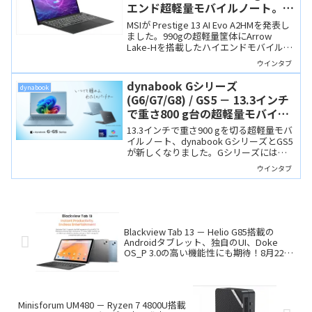
エンド超軽量モバイルノート。既
存モデルとのCPU性能比較
MSIが Prestige 13 AI Evo A2HMを発表し
ました。990gの超軽量筐体にArrow
Lake-Hを搭載したハイエンドモバイルノ
ートです。Lunar Lake搭載の既存モデル
ウインタブ
とCPU・GPU・NPU性能やバッテリー駆
動時間を比較します。
dynabook Gシリーズ
dynabook
(G6/G7/G8) / GS5 － 13.3インチ
で重さ800 g台の超軽量モバイル
ノートにCore Ultraシリーズ3搭
13.3インチで重さ900 gを切る超軽量モバ
載モデル追加！
イルノート、dynabook GシリーズとGS5
が新しくなりました。Gシリーズには
Core Ultraシリーズ3を搭載するCopilot+
ウインタブ
PC、G7/Aが追加されました。この製品は
「若年層に好評」とのこと。
Blackview Tab 13 － Helio G85搭載の
Androidタブレット、独自のUI、Doke
OS_P 3.0の高い機能性にも期待！8月22日
より発売記念セールがスタート！
Minisforum UM480 － Ryzen 7 4800U搭載