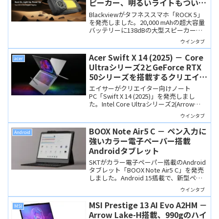
ピーカー、明るいライトもつい
た、アウトドアで頼りになるタフ
Blackviewがタフネススマホ「ROCK 5」
ネススマホ
を発売しました。20,000 mAhの超大容量
バッテリーに138dBの大型スピーカー、
背面ライトなど、アウトドアシーンでは
ウインタブ
頼りになりそうな製品です。ただ、非常
に分厚くて重いので、街なかでは使いに
Acer Swift X 14 (2025) － Core
acer
くいでしょうね。
Ultraシリーズ2とGeForce RTX
50シリーズを搭載するクリエイタ
ー向け14.5インチノート
エイサーがクリエイター向けノート
PC「Swift X 14 (2025)」を発売しまし
た。Intel Core Ultraシリーズ2(Arrow
Lake-H)とGeForce RTX 50シリーズを搭
ウインタブ
載し、ディスプレイは14.5インチの有機
EL。スペックの割にコンパクトなサイズ
BOOX Note Air5 C － ペン入力に
Android
です。
強いカラー電子ペーパー搭載
Androidタブレット
SKTがカラー電子ペーパー搭載のAndroid
タブレット「BOOX Note Air5 C」を発売
しました。Android 15搭載で、新型ペン
「BOOX Pen3」により、紙のような書き
ウインタブ
心地を実現。創作やノート、電子書籍な
ど幅広い用途に対応します。
MSI Prestige 13 AI Evo A2HM －
MSI
Arrow Lake-H搭載、990gのハイ