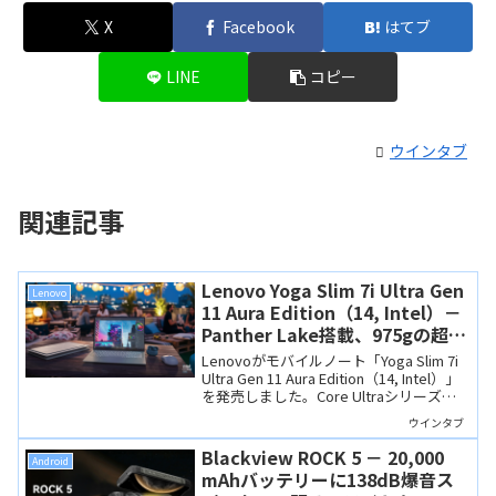
X
Facebook
はてブ
LINE
コピー
ウインタブ
関連記事
Lenovo Yoga Slim 7i Ultra Gen
Lenovo
11 Aura Edition（14, Intel）－
Panther Lake搭載、975gの超軽
量プレミアムモバイルノート
Lenovoがモバイルノート「Yoga Slim 7i
Ultra Gen 11 Aura Edition（14, Intel）」
を発売しました。Core Ultraシリーズ
3（Panther Lake）のCore Ultra 7 355を
ウインタブ
搭載するCopilot+ PCで、14インチながら
重量975gの超軽量で高級感のある筐体が
Blackview ROCK 5 － 20,000
Android
特徴です。ディスプレイも有機EL。
mAhバッテリーに138dB爆音ス