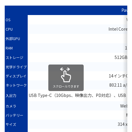
Pavil
Wi
OS
Intel Core 
CPU
外部GPU
16
RAM
512GB/1
ストレージ
光学ドライブ
14インチOLED
ディスプレイ
802.11 a/b
ネットワーク
スクロールできます
USB Type-C（10Gbps、映像出力、PD対応）、USB（
入出力
Web
カメラ
駆
バッテリー
314 x 
サイズ