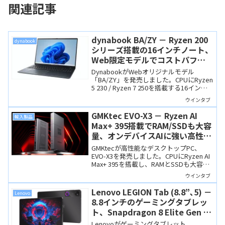
関連記事
dynabook BA/ZY － Ryzen 200
dynabook
シリーズ搭載の16インチノート、
Web限定モデルでコストパフォ
ーマンスも素晴らしい！
DynabookがWebオリジナルモデル
「BA/ZY」を発売しました。CPUにRyzen
5 230 / Ryzen 7 250を搭載する16インチ
ノートで、Thunderbolt 4や豊富なポート
ウインタブ
を備えています。価格も国内大手メーカ
ー製品とは思えないくらいにお買い得で
GMKtec EVO-X3 － Ryzen AI
輸入製品
す。
Max+ 395搭載でRAM/SSDも大容
量、オンデバイスAIに強い高性能
PC
GMKtecが高性能なデスクトップPC、
EVO-X3を発売しました。CPUにRyzen AI
Max+ 395を搭載し、RAMとSSDも大容量
なので、AIを駆使した作業にも向きま
ウインタブ
す。ただし、RAM128GBと言うだけあっ
て、価格のほうもかなりのもの。
Lenovo LEGION Tab (8.8”､5) －
Lenovo
8.8インチのゲーミングタブレッ
ト、Snapdragon 8 Elite Gen 5
搭載など、ほぼ全てのスペックが
Lenovoがゲーミングタブレット