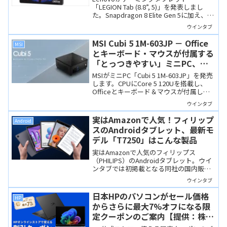
パワーアップ
「LEGION Tab (8.8”, 5)」を発表しまし
た。Snapdragon 8 Elite Gen 5に加え、
LPDDR5TやUFS 4.1 Proといった最新規格
ウインタブ
を投入し、ほぼ全てのスペックが大幅に
パワーアップしています。
MSI Cubi 5 1M-603JP － Office
MSI
とキーボード・マウスが付属する
「とっつきやすい」ミニPC、
Thunderbolt 4も搭載していま
MSIがミニPC「Cubi 5 1M-603JP」を発売
す
します。CPUにCore 5 120Uを搭載し、
Officeとキーボード＆マウスが付属しま
す。PC初心者にもとっつきやすい製品だ
ウインタブ
と思います。
実はAmazonで人気！フィリップ
Android
スのAndroidタブレット、最新モ
デル「T7250」はこんな製品
実はAmazonで人気のフィリップス
（PHILIPS）のAndroidタブレット。ウイ
ンタブでは初掲載となる同社の国内販売
モデル一覧をまとめつつ、「過去1カ月で
ウインタブ
500点以上」売れているという注目の最新
モデル「T7250」の概要をサクッとご紹
日本HPのパソコンがセール価格
HP
介します。
からさらに最大7%オフになる限
定クーポンのご案内【提供：株式
会社日本HP】