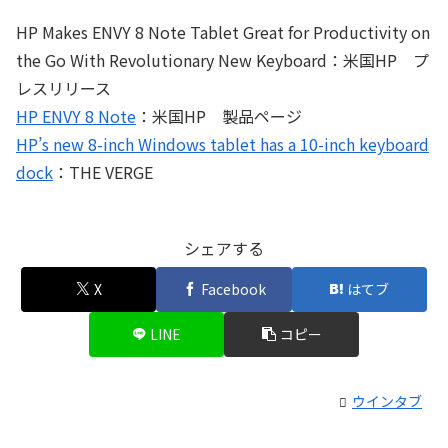
HP Makes ENVY 8 Note Tablet Great for Productivity on
the Go With Revolutionary New Keyboard：米国HP プ
レスリリース
HP ENVY 8 Note
：米国HP 製品ページ
HP’s new 8-inch Windows tablet has a 10-inch keyboard
dock
：THE VERGE
シェアする
X
Facebook
はてブ
LINE
コピー
ウインタブ