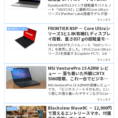
Lake搭載に！
Dynabookの13.3インチ超軽量モバイルノ
ート「X9/X7/XZ」に最新のCore Ultraシ
リーズ3 (Panther Lake)搭載モデルが登
場！自分でバッテリー交換が可能な長寿
ウインタブ
命設計が魅力です。ウインタブ読者向け
のクローズドサイト情報も！
FRONTIER NSP － Core Ultraシ
国内販売メーカー
リーズ3と2.8K有機ELディスプレ
イ搭載、重さ837 gの超軽量モバ
イルノート
FRONTIERがモバイルノート「NSPシリー
ズ」を発売しました。CPUにCore Ultraシ
リーズ3を搭載するCopilot+ PCで、2.8K
解像度の有機ELディスプレイも搭載し、
ウインタブ
重さわずか837 gと超軽量です。
MSI VenturePro 15 A2RW レビ
MSI
ュー － 落ち着いた外観にRTX
5060搭載、これ一台でビジネス
もゲームもこなせる高性能ノート
MSI VenturePro 15 A2RWの実機レビュー
PC
です。「ビジネスノートそのもの」とい
う感じの落ち着いたデザインながらCore
7 240HとRTX 5060 Laptop GPUを搭載。
ウインタブ
ビジネスからゲームまで幅広く対応でき
る高性能ノートPCです。
Blackview Wave9C － 12,900円
Android
で買えるエントリースマホ、付属