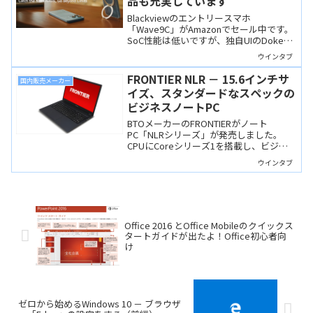
品も充実しています
Blackviewのエントリースマホ
「Wave9C」がAmazonでセール中です。
SoC性能は低いですが、独自UIのDoke
OS 4.2を搭載し、保護ケースやmicroSD
ウインタブ
カードも付属します。サブ機や家族用ス
マホとしては悪くないかも。
FRONTIER NLR － 15.6インチサ
国内販売メーカー
イズ、スタンダードなスペックの
ビジネスノートPC
BTOメーカーのFRONTIERがノート
PC「NLRシリーズ」が発売しました。
CPUにCoreシリーズ1を搭載し、ビジネ
スや学習用に十分な性能を備えた15.6イ
ウインタブ
ンチノートです。有線LANやmicroSDス
ロット、高い堅牢性を備えています。
Office 2016 とOffice Mobileのクイックス
タートガイドが出たよ！Office初心者向
け
ゼロから始めるWindows 10 － ブラウザ