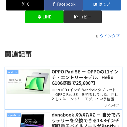
X
Facebook
はてブ
LINE
コピー
ウインタブ
関連記事
OPPO Pad SE － OPPOの11イン
Android
チ・エントリーモデル、Helio
G100搭載で25,800円
OPPOが11インチのAndroidタブレット
「OPPO Pad SE」を発表しました。同社
としてはエントリーモデルという位置づ
けですが、Helio G100、90Hzディスプレ
ウインタブ
イ、9,340mAhバッテリーとスペックは悪
くありません。価格も25,800円と手頃で
dynabook X9/X7/XZ － 自分でバ
dynabook
す。
ッテリーを交換できる13.3インチ
超軽量モバイルノートがPanther