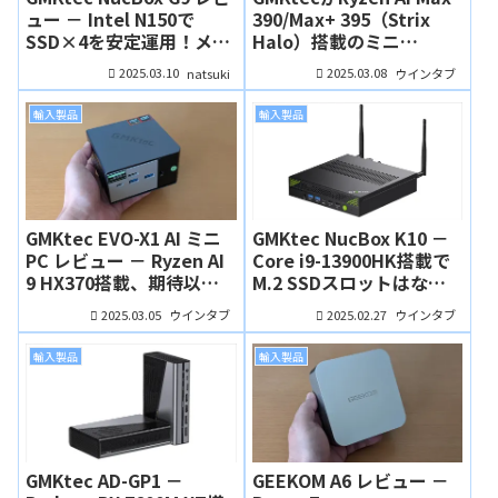
ュー － Intel N150で
390/Max+ 395（Strix
SSD×4を安定運用！メー
Halo）搭載のミニ
カーの配慮が光るミニPC
PC「EVO-X2」の発売を
2025.03.10
2025.03.08
natsuki
ウインタブ
予告！
輸入製品
輸入製品
GMKtec EVO-X1 AI ミニ
GMKtec NucBox K10 －
PC レビュー － Ryzen AI
Core i9-13900HK搭載で
9 HX370搭載、期待以上
M.2 SSDスロットはなん
のパフォーマンス！デザ
と３つ、いろんな運用が
2025.03.05
2025.02.27
ウインタブ
ウインタブ
インも一新されました
できそうなミニPC
輸入製品
輸入製品
GMKtec AD-GP1 －
GEEKOM A6 レビュー －