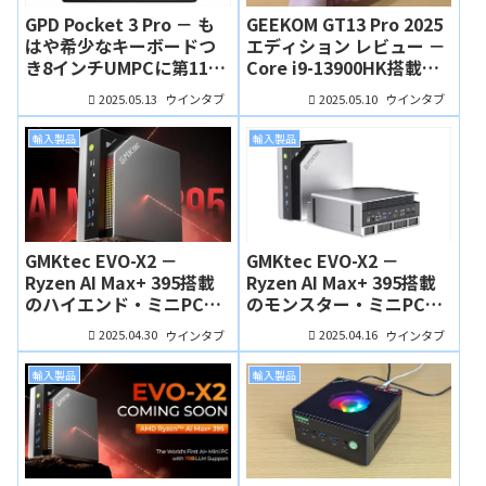
GPD Pocket 3 Pro － も
GEEKOM GT13 Pro 2025
はや希少なキーボードつ
エディション レビュー －
き8インチUMPCに第11世
Core i9-13900HK搭載、
代Core i3搭載モデルが登
そのままでも高性能だが
2025.05.13
2025.05.10
ウインタブ
ウインタブ
場！
「いじれば化ける」
輸入製品
輸入製品
GMKtec EVO-X2 －
GMKtec EVO-X2 －
Ryzen AI Max+ 395搭載
Ryzen AI Max+ 395搭載
のハイエンド・ミニPC、
のモンスター・ミニPC、
Amazonと楽天で予約販
先行予約販売がスター
2025.04.30
2025.04.16
ウインタブ
ウインタブ
売がスタート！21万円か
ト！64GB/1TBモデルが
らと格安！
1,399ドル（4月16日修正
輸入製品
輸入製品
稿）