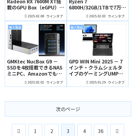
Radeon RX 7600M XT搭
Ryzen 7
載のGPU Box（eGPU）、
6800H/32GB/1TBで7万円
6万円台でお手持ちのPC
を大きく下回る価格が魅
2025.02.08
2025.02.03
ウインタブ
ウインタブ
をパワーアップ！
力のミニPC
輸入製品
輸入製品
GMKtec NucBox G9 －
GPD WIN Mini 2025 － 7
SSDを4枚搭載できるNAS
インチ・クラムシェルタ
ミニPC、Amazonでも販
イプのゲーミングUMPC
売開始！
がRyzen AI 9 HX 370搭載
2025.02.02
2025.01.29
ウインタブ
ウインタブ
に
次のページ
前
次
1
2
3
4
36