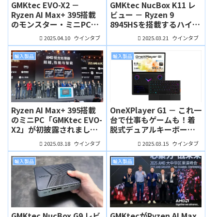
GMKtec EVO-X2 －
GMKtec NucBox K11 レ
Ryzen AI Max+ 395搭載
ビュー － Ryzen 9
のモンスター・ミニPCが
8945HSを搭載するハイス
4月15日から先行予約開
ペック・ハイコスパなミ
2025.04.10
2025.03.21
ウインタブ
ウインタブ
始！
ニPC
輸入製品
輸入製品
Ryzen AI Max+ 395搭載
OneXPlayer G1 － これ一
のミニPC「GMKtec EVO-
台で仕事もゲームも！着
X2」が初披露されまし
脱式デュアルキーボード
た！ちょっと大きめサイ
搭載の8.8インチUMPC、
2025.03.18
2025.03.15
ウインタブ
ウインタブ
ズに
国内発売！
輸入製品
輸入製品
GMKtec NucBox G9 レビ
GMKtecがRyzen AI Max