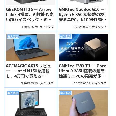
GEEKOM IT15 － Arrow
GMKtec NucBox G10 －
Lake-H搭載、AI性能も高
Ryzen 5 3500U搭載の格
い超ハイスペック・ミニ
安ミニPC、N100/N150よ
PC
り「ちょっと上」を狙え
2025.06.29
2025.06.22
ウインタブ
ウインタブ
る一台
輸入製品
輸入製品
ACEMAGIC AX15 レビュ
GMKtec EVO-T1 － Core
ー － Intel N150を搭載
Ultra 9 285H搭載の超高
し、4万円で買える
性能ミニPCの発売が予告
WindowsノートPC。期
されました！
2025.05.25
2025.05.23
ウインタブ
ウインタブ
待以上の品質！
輸入製品
輸入製品