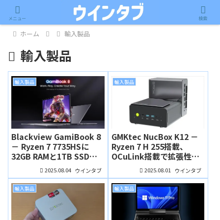
メニュー
検索
ホーム
輸入製品
輸入製品
輸入製品
輸入製品
Blackview GamiBook 8
GMKtec NucBox K12 －
－ Ryzen 7 7735HSに
Ryzen 7 H 255搭載、
32GB RAMと1TB SSD搭
OCuLink搭載で拡張性も
載の16インチノートPC、
高いミニPC
2025.08.04
2025.08.01
ウインタブ
ウインタブ
価格が気になる！
輸入製品
輸入製品