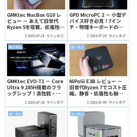
GMKtec NucBox G10 レ
GPD MicroPC 2 － 小型デ
ビュー － あえて旧世代
バイス好き必見！7イン
Ryzen 5を搭載、拡張性と
チ・物理キーボードのつ
品質にこだわった2万円台
いたUMPC
2025.07.24
2025.07.20
ウインタブ
ウインタブ
ミニPC
輸入製品
輸入製品
GMKtec EVO-T1 － Core
NiPoGi E3B レビュー －
Ultra 9 285H搭載のフラ
旧世代Ryzen 7でコスト圧
ッグシップ！高性能・高
縮。静音・拡張性も魅力
拡張性、そして価格も魅
の格安ミニPC
2025.07.18
2025.07.09
ウインタブ
ウインタブ
力！
輸入製品
輸入製品