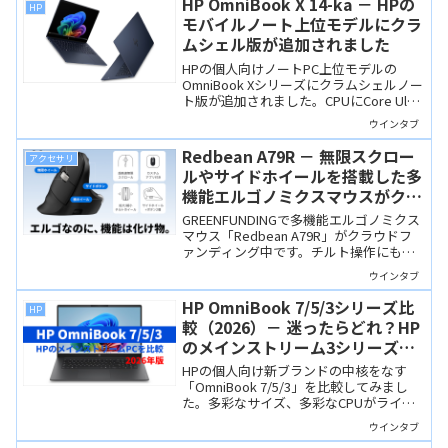
HP OmniBook X 14-ka － HPの
HP
モバイルノート上位モデルにクラ
ムシェル版が追加されました
HPの個人向けノートPC上位モデルの
OmniBook Xシリーズにクラムシェルノー
ト版が追加されました。CPUにCore Ultra
シリーズ3を搭載するCopilot+ PCで、2-
ウインタブ
in-1筐体でないぶん軽量になっています。
Redbean A79R － 無限スクロー
アクセサリ
ルやサイドホイールを搭載した多
機能エルゴノミクスマウスがクラ
ウドファンディング中
GREENFUNDINGで多機能エルゴノミクス
マウス「Redbean A79R」がクラウドフ
ァンディング中です。チルト操作にも対
応する無限スクロールホイールやサイド
ウインタブ
ホイール、静音ボタンを備え、高機能な
がら超超早割なら6,980円と非常にお買い
HP OmniBook 7/5/3シリーズ比
HP
得！
較（2026）－ 迷ったらどれ？HP
のメインストリーム3シリーズ、
用途別に最適なモデルを考える
HPの個人向け新ブランドの中核をなす
「OmniBook 7/5/3」を比較してみまし
た。多彩なサイズ、多彩なCPUがライン
ナップされ、どれにするか迷ってしまい
ウインタブ
ますが、用途別に最適なモデルを考えて