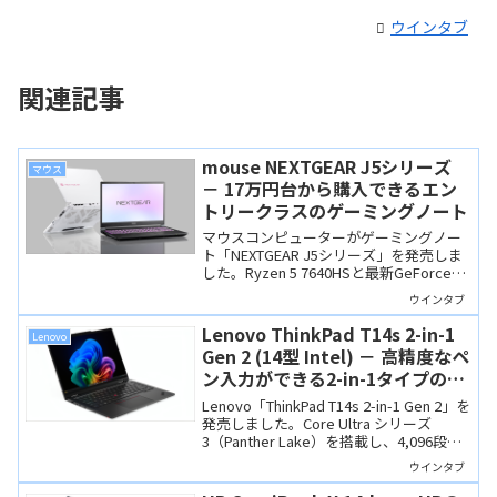
ウインタブ
関連記事
mouse NEXTGEAR J5シリーズ
マウス
－ 17万円台から購入できるエン
トリークラスのゲーミングノート
マウスコンピューターがゲーミングノー
ト「NEXTGEAR J5シリーズ」を発売しま
した。Ryzen 5 7640HSと最新GeForce
RTX 5050を搭載するエントリークラスの
ウインタブ
製品で、17万円台からと手頃な価格が魅
力です。ゲーム初心者やカジュアルゲー
Lenovo ThinkPad T14s 2-in-1
Lenovo
マーにおすすめです。
Gen 2 (14型 Intel) － 高精度なペ
ン入力ができる2-in-1タイプの
ThinkPad
Lenovo「ThinkPad T14s 2-in-1 Gen 2」を
発売しました。Core Ultra シリーズ
3（Panther Lake）を搭載し、4,096段階
の筆圧に対応する高品質なペンが付属し
ウインタブ
ますので、コンテンツクリエーションや
エンターテイメント利用にも向きます。