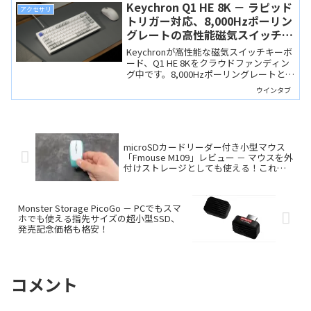
みました。
Keychron Q1 HE 8K － ラピッド
アクセサリ
トリガー対応、8,000Hzポーリン
グレートの高性能磁気スイッチキ
ーボード、日本語配列も選択可能
Keychronが高性能な磁気スイッチキーボ
ード、Q1 HE 8Kをクラウドファンディン
グ中です。8,000Hzポーリングレートとラ
ピッドトリガーに対応、設定ツールでカ
ウインタブ
スタマイズも自在、そして日本語配列が
選べます。
microSDカードリーダー付き小型マウス
「Fmouse M109」レビュー － マウスを外
付けストレージとしても使える！これは
ポータブルマウスの理想型か！？
Monster Storage PicoGo － PCでもスマ
ホでも使える指先サイズの超小型SSD、
発売記念価格も格安！
コメント