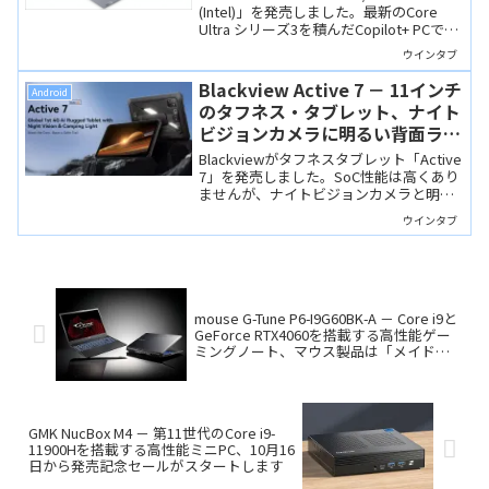
載
(Intel)」を発売しました。最新のCore
Ultra シリーズ3を積んだCopilot+ PCで
す。実用本位の製品で、ビジネス用や学
ウインタブ
習用には十分な性能を備えています。
Blackview Active 7 － 11インチ
Android
のタフネス・タブレット、ナイト
ビジョンカメラに明るい背面ライ
ト、10,000mAhの大容量バッテ
Blackviewがタフネスタブレット「Active
リーを搭載
7」を発売しました。SoC性能は高くあり
ませんが、ナイトビジョンカメラと明る
い背面ライト、10,000mAhバッテリーを
ウインタブ
備え、PCモードにも対応しています。
mouse G-Tune P6-I9G60BK-A － Core i9と
GeForce RTX4060を搭載する高性能ゲー
ミングノート、マウス製品は「メイドイ
ンジャパン」です
GMK NucBox M4 － 第11世代のCore i9-
11900Hを搭載する高性能ミニPC、10月16
日から発売記念セールがスタートします