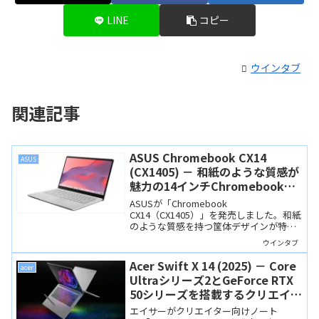
LINE
コピー
ウインタブ
関連記事
ASUS Chromebook CX14
ASUS
(CX1405) － 和紙のような質感が
魅力の14インチChromebook。
スペックはミニマムです
ASUSが「Chromebook
CX14（CX1405）」を発売しました。和紙
のような質感を持つ筐体デザインが特徴
で、システムスペックはミニマム。ブラ
ウインタブ
ウザーでの軽作業向けですね。
Acer Swift X 14 (2025) － Core
acer
Ultraシリーズ2とGeForce RTX
50シリーズを搭載するクリエイタ
ー向け14.5インチノート
エイサーがクリエイター向けノート