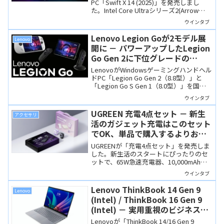
PC「Swift X 14 (2025)」を発売しまし
た。Intel Core Ultraシリーズ2(Arrow
Lake-H)とGeForce RTX 50シリーズを搭
ウインタブ
載し、ディスプレイは14.5インチの有機
EL。スペックの割にコンパクトなサイズ
Lenovo Legion Goが2モデル展
Lenovo
です。
開に － パワーアップしたLegion
Go Gen 2に下位グレードの
Legion Go S Gen 1が加わりまし
LenovoがWindowsゲーミングハンドヘル
た
ドPC「Legion Go Gen 2（8.8型）」と
「Legion Go S Gen 1（8.0型）」を国内
発売しました。従来のLegion Goが高性
ウインタブ
能なGen 2へ進化し、新たに価格を抑えた
下位グレードのLegion Go Sが加わり、2
UGREEN 充電4点セット － 新生
アクセサリ
モデル展開に。
活のガジェット充電はこのセット
でOK、単品で購入するよりお得
です
UGREENが「充電4点セット」を発売しま
した。新生活のスタートにぴったりのセ
ットで、65W急速充電器、10,000mAhワ
イヤレス対応モバイルバッテリー、100W
ウインタブ
対応USB Type-Cケーブル、そしてスマホ
スタンドの4点が入っていて、単品で揃え
Lenovo ThinkBook 14 Gen 9
Lenovo
るよりお得です。
(Intel) / ThinkBook 16 Gen 9
(Intel) － 実用重視のビジネスノ
ートがCore Ultraシリーズ3を搭
Lenovoが「ThinkBook 14/16 Gen 9