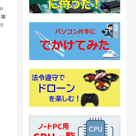
o
ド端
で