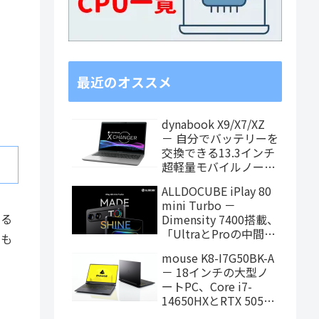
最近のオススメ
dynabook X9/X7/XZ
－ 自分でバッテリーを
交換できる13.3インチ
超軽量モバイルノート
がPanther Lake搭載
ALLDOCUBE iPlay 80
に！
mini Turbo －
いる
Dimensity 7400搭載、
「UltraとProの中間ス
スも
ペック」の8.8インチ
mouse K8-I7G50BK-A
タブレット、発売記念
－ 18インチの大型ノ
価格は29,999円！
ートPC、Core i7-
14650HXとRTX 5050
を搭載し、仕事もクリ