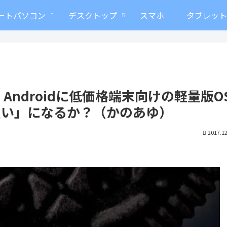
ートパソコン
デスクトップ
スマホ
タブレッ
tion ー Androidに低価格端末向けの軽量版O
買い」になるか？（かのあゆ）
2017.12