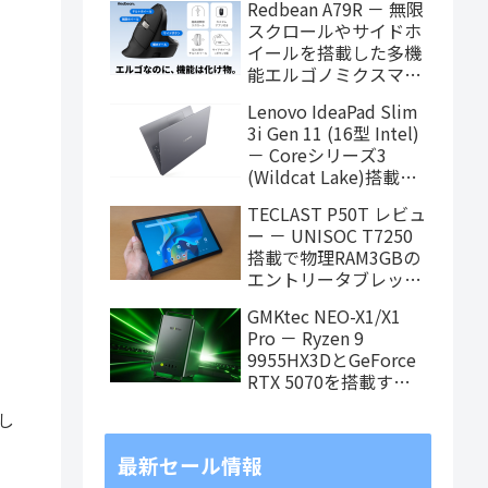
Redbean A79R － 無限
エイティブも快適にこ
スクロールやサイドホ
なせます
イールを搭載した多機
能エルゴノミクスマウ
スがクラウドファンデ
Lenovo IdeaPad Slim
ィング中
3i Gen 11 (16型 Intel)
－ Coreシリーズ3
(Wildcat Lake)搭載の
16インチスタンダード
TECLAST P50T レビュ
ノート
ー － UNISOC T7250
搭載で物理RAM3GBの
エントリータブレッ
ト、価格重視で選ぶな
GMKtec NEO-X1/X1
らアリ
Pro － Ryzen 9
9955HX3DとGeForce
RTX 5070を搭載する
「MoDT (Mobile on
加し
Desktop)」PCが近日
発売
最新セール情報