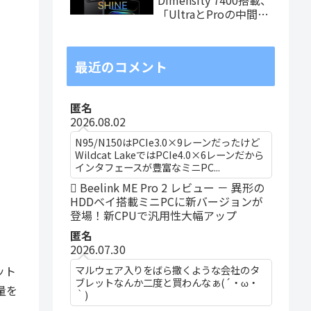
「UltraとProの中間ス
ペック」の8.8インチ
タブレット、発売記念
価格は29,999円！
最近のコメント
匿名
2026.08.02
N95/N150はPCIe3.0×9レーンだったけど
Wildcat LakeではPCIe4.0×6レーンだから
インタフェースが豊富なミニPC...
Beelink ME Pro 2 レビュー － 異形の
HDDベイ搭載ミニPCに新バージョンが
登場！新CPUで汎用性大幅アップ
匿名
2026.07.30
マルウェア入りをばら撒くような会社のタ
ット
ブレットなんか二度と買わんなぁ(´・ω・
量を
｀)