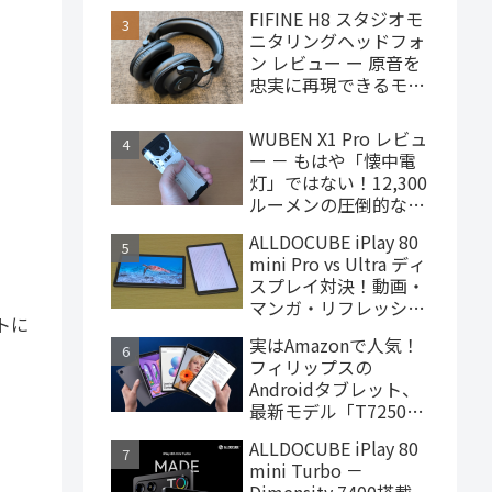
で買えるハイエンドな
FIFINE H8 スタジオモ
ゲーミングタブレット
ニタリングヘッドフォ
ン レビュー ー 原音を
忠実に再現できるモニ
ターヘッドフォン、
4,000円台で購入でき
WUBEN X1 Pro レビュ
ます
ー － もはや「懐中電
灯」ではない！12,300
ルーメンの圧倒的な輝
度を誇るモンスター級
ALLDOCUBE iPlay 80
LEDライト
mini Pro vs Ultra ディ
スプレイ対決！動画・
マンガ・リフレッシュ
トに
レートの使用感比較
実はAmazonで人気！
フィリップスの
Androidタブレット、
最新モデル「T7250」
はこんな製品
ALLDOCUBE iPlay 80
mini Turbo －
Dimensity 7400搭載、