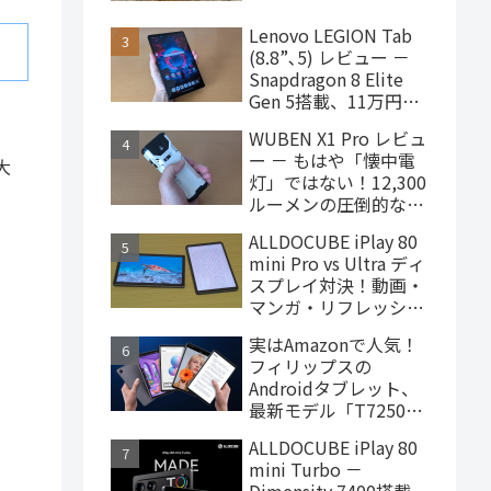
ターヘッドフォン、
4,000円台で購入でき
Lenovo LEGION Tab
ます
(8.8”､5) レビュー －
Snapdragon 8 Elite
Gen 5搭載、11万円台
で買えるハイエンドな
WUBEN X1 Pro レビュ
ゲーミングタブレット
ー － もはや「懐中電
大
灯」ではない！12,300
ルーメンの圧倒的な輝
度を誇るモンスター級
ALLDOCUBE iPlay 80
LEDライト
mini Pro vs Ultra ディ
スプレイ対決！動画・
マンガ・リフレッシュ
レートの使用感比較
実はAmazonで人気！
フィリップスの
Androidタブレット、
最新モデル「T7250」
はこんな製品
ALLDOCUBE iPlay 80
mini Turbo －
Dimensity 7400搭載、