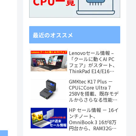
最近のオススメ
Lenovoセール情報 –
「クールに動くAI PC
フェア」がスタート、
ThinkPad E14/E16や
IdeaPad注目モデルが
GMKtec K17 Plus －
お買い得に
CPUにCore Ultra 7
258Vを搭載、既存モデ
ルからさらなる性能ア
ップを果たしたミニPC
HP セール情報 － 16イ
ンチノート、
OmniBook 3 16が8万
円台から、RAM32GB
搭載モデルもお買い得