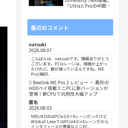
「UltraとProの中間ス
ペック」の8.8インチ
タブレット、発売記念
価格は29,999円！
最近のコメント
natsuki
2026.08.07
こんばんは、natsukiです。情報ありがとう
ございます。PCIeレーンは、規格が上がっ
たけれど、数が減っているんですね。ME
Pro(無印...
Beelink ME Pro 2 レビュー － 異形の
HDDベイ搭載ミニPCに新バージョンが
登場！新CPUで汎用性大幅アップ
匿名
2026.08.02
N95/N150はPCIe3.0×9レーンだったけど
Wildcat LakeではPCIe4.0×6レーンだから
インタフェースが豊富なミニPC...