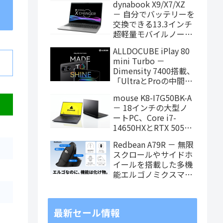
dynabook X9/X7/XZ
価格に！
－ 自分でバッテリーを
交換できる13.3インチ
超軽量モバイルノート
がPanther Lake搭載
ALLDOCUBE iPlay 80
に！
mini Turbo －
Dimensity 7400搭載、
「UltraとProの中間ス
ペック」の8.8インチ
mouse K8-I7G50BK-A
タブレット、発売記念
－ 18インチの大型ノ
価格は29,999円！
ートPC、Core i7-
14650HXとRTX 5050
を搭載し、仕事もクリ
Redbean A79R － 無限
エイティブも快適にこ
スクロールやサイドホ
なせます
イールを搭載した多機
能エルゴノミクスマウ
スがクラウドファンデ
ィング中
最新セール情報