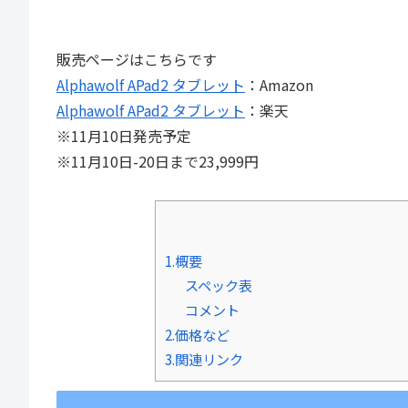
販売ページはこちらです
Alphawolf APad2 タブレット
：Amazon
Alphawolf APad2 タブレット
：楽天
※11月10日発売予定
※11月10日-20日まで23,999円
1.概要
スペック表
コメント
2.価格など
3.関連リンク