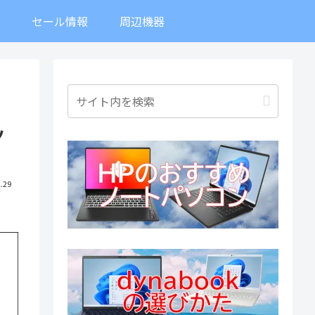
ト
セール情報
周辺機器
ッ
.29