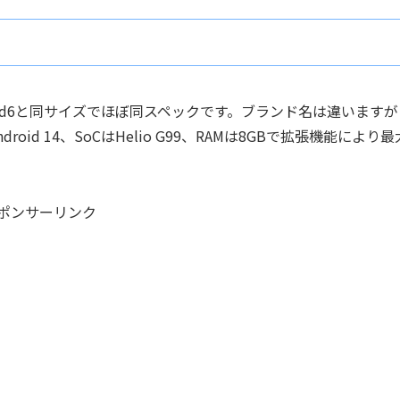
olf FPad6と同サイズでほぼ同スペックです。ブランド名は違いますが
d 14、SoCはHelio G99、RAMは8GBで拡張機能により最
ポンサーリンク