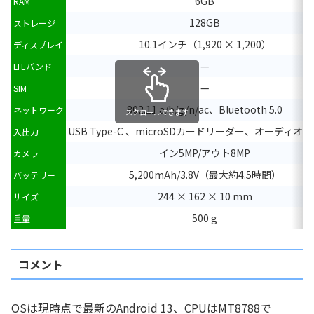
6GB
RAM
128GB
ストレージ
10.1インチ（1,920 × 1,200）
ディスプレイ
—
LTEバンド
—
SIM
802.11 a/b/g/n/ac、Bluetooth 5.0
ネットワーク
スクロールできます
USB Type-C 、microSDカードリーダー、オーディオ
入出力
イン5MP/アウト8MP
カメラ
5,200mAh/3.8V（最大約4.5時間）
バッテリー
244 × 162 × 10 mm
サイズ
500 g
重量
コメント
OSは現時点で最新のAndroid 13、CPUはMT8788で