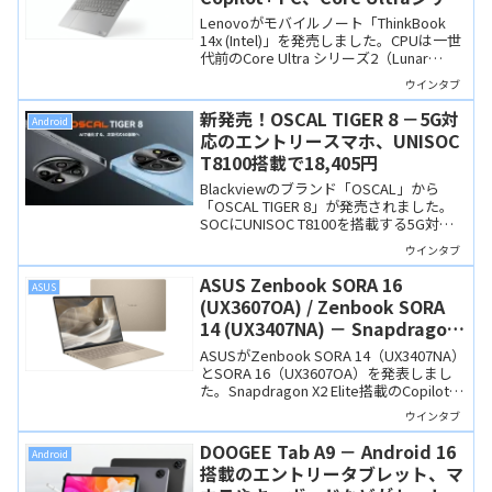
ズ2搭載でお買い得感もあり
Lenovoがモバイルノート「ThinkBook
14x (Intel)」を発売しました。CPUは一世
代前のCore Ultra シリーズ2（Lunar
Lake）ですが性能は高く、Copilot+ PCの
ウインタブ
要件を満たしています。1キロを切る超軽
量ながらSSDの増設に対応するなど、機
新発売！OSCAL TIGER 8 －5G対
Android
能性にも優れた製品です。
応のエントリースマホ、UNISOC
T8100搭載で18,405円
Blackviewのブランド「OSCAL」から
「OSCAL TIGER 8」が発売されました。
SOCにUNISOC T8100を搭載する5G対応
のエントリースマホで、10月27日現在
ウインタブ
Amazonで発売記念セール中、18,405円
で購入できます。
ASUS Zenbook SORA 16
ASUS
(UX3607OA) / Zenbook SORA
14 (UX3407NA) － Snapdragon
X2 Elite搭載、16インチモデルで
ASUSがZenbook SORA 14（UX3407NA）
も1.2kgの超軽量Copilot+ PC
とSORA 16（UX3607OA）を発表しまし
た。Snapdragon X2 Elite搭載のCopilot+
PCで、NPU性能は最大80TOPSに達しま
ウインタブ
す。SORA 14は990g、SORA 16は1.2kgの
軽量設計。有機ELディスプレイやセラル
DOOGEE Tab A9 － Android 16
Android
ミナム筐体を採用し、3月下旬発売予定で
搭載のエントリータブレット、マ
す。