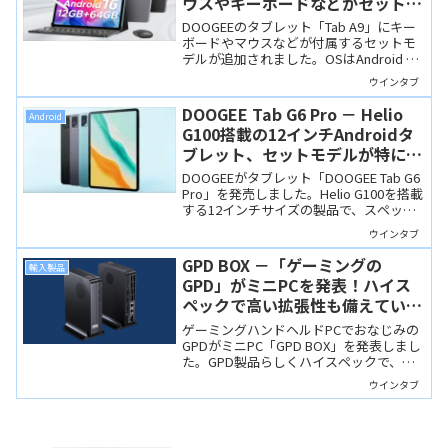
ウスやキーボードなどがセットに
なって12,949円
DOOGEEのタブレット「Tab A9」にキー
ボードやマウスなどが付属するセットモ
デルが追加されました。OSはAndroid 16
で価格は12,949円。非常に安価な製品で
ウインタブ
すが、用途を絞り込んだ使い方になると
思います。
DOOGEE Tab G6 Pro － Helio
Android
G100搭載の12インチAndroidタ
ブレット、セットモデルが特にお
買い得
DOOGEEがタブレット「DOOGEE Tab G6
Pro」を発売しました。Helio G100を搭載
する12インチサイズの製品で、スペック
のわりに価格は低め、特にキーボードや
ウインタブ
マウスなどが付属するセットモデルがお
買い得です。
GPD BOX －「ゲーミングの
輸入製品
GPD」がミニPCを発表！ハイス
ペックで高い拡張性も備えていま
す
ゲーミングハンドヘルドPCでおなじみの
GPDがミニPC「GPD BOX」を発表しまし
た。GPD製品らしくハイスペックで、同
時発表のGPU BOX、GPD G2と接続すれば
ウインタブ
ハイエンドクラスのゲーミングPCとして
使うことができます。