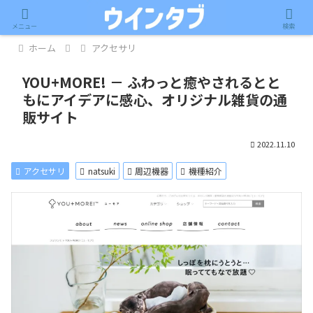
記事内に広告が含まれています。
メニュー
検索
ホーム
アクセサリ
YOU+MORE! － ふわっと癒やされるとと
もにアイデアに感心、オリジナル雑貨の通
販サイト
2022.11.10
アクセサリ
natsuki
周辺機器
機種紹介