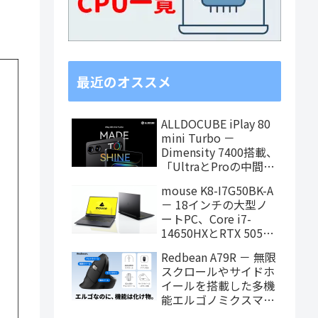
最近のオススメ
ALLDOCUBE iPlay 80
mini Turbo －
Dimensity 7400搭載、
「UltraとProの中間ス
ペック」の8.8インチ
mouse K8-I7G50BK-A
タブレット、発売記念
－ 18インチの大型ノ
価格は29,999円！
ートPC、Core i7-
14650HXとRTX 5050
を搭載し、仕事もクリ
Redbean A79R － 無限
エイティブも快適にこ
スクロールやサイドホ
なせます
イールを搭載した多機
能エルゴノミクスマウ
スがクラウドファンデ