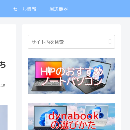
ト
セール情報
周辺機器
、ち
.18