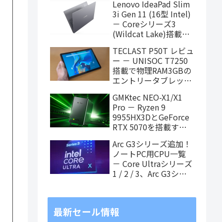
Lenovo IdeaPad Slim
ィング中
3i Gen 11 (16型 Intel)
－ Coreシリーズ3
(Wildcat Lake)搭載の
16インチスタンダード
TECLAST P50T レビュ
ノート
ー － UNISOC T7250
搭載で物理RAM3GBの
エントリータブレッ
ト、価格重視で選ぶな
GMKtec NEO-X1/X1
らアリ
Pro － Ryzen 9
9955HX3DとGeForce
RTX 5070を搭載する
「MoDT (Mobile on
Arc G3シリーズ追加！
Desktop)」PCが近日
ノートPC用CPU一覧
発売
－ Core Ultraシリーズ
1 / 2 / 3、Arc G3シリ
ーズ（8月3日更新）
最新セール情報