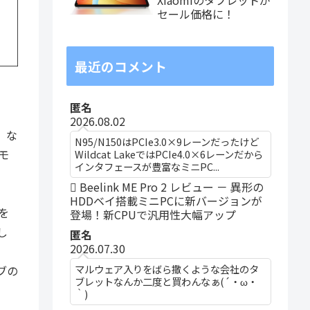
セール価格に！
最近のコメント
匿名
2026.08.02
。な
N95/N150はPCIe3.0×9レーンだったけど
モ
Wildcat LakeではPCIe4.0×6レーンだから
インタフェースが豊富なミニPC...
Beelink ME Pro 2 レビュー － 異形の
HDDベイ搭載ミニPCに新バージョンが
を
登場！新CPUで汎用性大幅アップ
し
匿名
2026.07.30
マルウェア入りをばら撒くような会社のタ
ブの
ブレットなんか二度と買わんなぁ(´・ω・
｀)