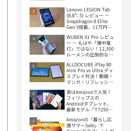
ターヘッドフォン、
4,000円台で購入でき
Lenovo LEGION Tab
ます
(8.8”､5) レビュー －
Snapdragon 8 Elite
Gen 5搭載、11万円台
で買えるハイエンドな
WUBEN X1 Pro レビュ
ゲーミングタブレット
ー － もはや「懐中電
灯」ではない！12,300
ルーメンの圧倒的な輝
度を誇るモンスター級
ALLDOCUBE iPlay 80
LEDライト
mini Pro vs Ultra ディ
スプレイ対決！動画・
マンガ・リフレッシュ
レートの使用感比較
実はAmazonで人気！
フィリップスの
Androidタブレット、
最新モデル「T7250」
はこんな製品
Amazonの「暮らし応
援サマーSale」で
Xiaomiのタブレットが