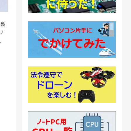
い製
リ
、