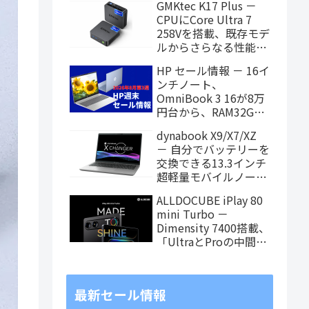
GMKtec K17 Plus －
お買い得に
CPUにCore Ultra 7
258Vを搭載、既存モデ
ルからさらなる性能ア
ップを果たしたミニPC
HP セール情報 － 16イ
ンチノート、
OmniBook 3 16が8万
円台から、RAM32GB
搭載モデルもお買い得
dynabook X9/X7/XZ
価格に！
－ 自分でバッテリーを
交換できる13.3インチ
超軽量モバイルノート
がPanther Lake搭載
ALLDOCUBE iPlay 80
に！
mini Turbo －
Dimensity 7400搭載、
「UltraとProの中間ス
ペック」の8.8インチ
タブレット、発売記念
価格は29,999円！
最新セール情報