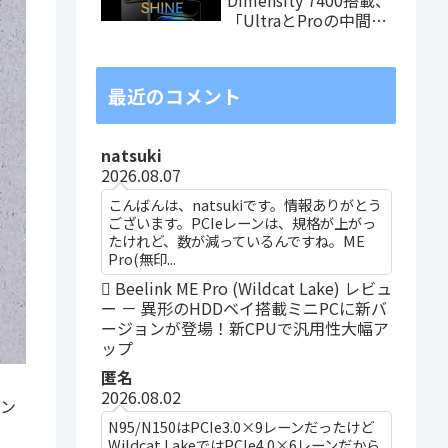
「UltraとProの中間ス
ペック」の8.8インチ
タブレット、発売記念
価格は29,999円！
最近のコメント
natsuki
2026.08.07
こんばんは、natsukiです。情報ありがとう
ございます。PCIeレーンは、規格が上がっ
たけれど、数が減っているんですね。ME
Pro(無印...
Beelink ME Pro (Wildcat Lake) レビュ
ー － 異形のHDDベイ搭載ミニPCに新バ
ージョンが登場！新CPUで汎用性大幅ア
ップ
匿名
2026.08.02
ョン
N95/N150はPCIe3.0×9レーンだったけど
Wildcat LakeではPCIe4.0×6レーンだから