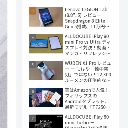
ターヘッドフォン、
4,000円台で購入でき
Lenovo LEGION Tab
ます
(8.8”､5) レビュー －
Snapdragon 8 Elite
Gen 5搭載、11万円台
で買えるハイエンドな
ALLDOCUBE iPlay 80
ゲーミングタブレット
mini Pro vs Ultra ディ
スプレイ対決！動画・
マンガ・リフレッシュ
レートの使用感比較
WUBEN X1 Pro レビュ
ー － もはや「懐中電
灯」ではない！12,300
ルーメンの圧倒的な輝
度を誇るモンスター級
実はAmazonで人気！
LEDライト
フィリップスの
Androidタブレット、
最新モデル「T7250」
はこんな製品
ALLDOCUBE iPlay 80
mini Turbo －
Dimensity 7400搭載、