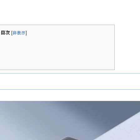
目次
[
非表示
]