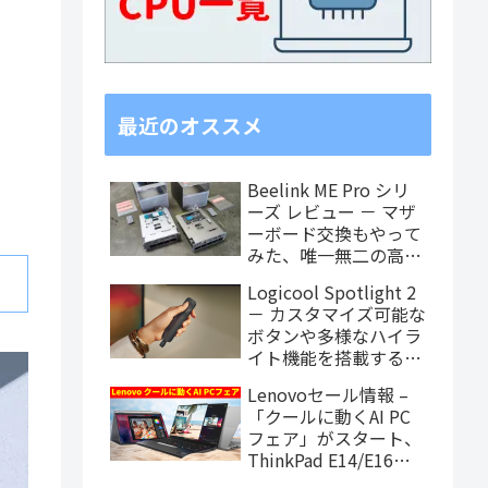
最近のオススメ
Beelink ME Pro シリ
ーズ レビュー － マザ
ーボード交換もやって
みた、唯一無二の高度
なカスタマイズ性を検
Logicool Spotlight 2
証！
－ カスタマイズ可能な
ボタンや多様なハイラ
イト機能を搭載するワ
イヤレスプレゼンター
Lenovoセール情報 –
「クールに動くAI PC
フェア」がスタート、
ThinkPad E14/E16や
IdeaPad注目モデルが