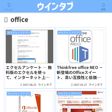
メニュー
検索
office
デスクトップアプリ
デスクトップアプリ
エクセルアンケート ― 無
Thinkfree office NEO －
料版のエクセルを使っ
新登場のOfficeスイー
て、インターネット上で
ト、高い互換性と低価格
回答できるアンケートを
が魅力？
2017.06.23
2017.01.27
ウインタブ
ウインタブ
作ろう（natsuki）
デスクトップアプリ
デスクトップアプリ