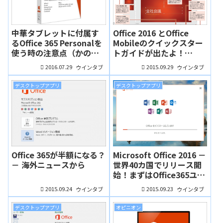
中華タブレットに付属す
Office 2016 とOffice
るOffice 365 Personalを
Mobileのクイックスター
使う時の注意点（かのあ
トガイドが出たよ！
ゆ）
Office初心者向け
2016.07.29
2015.09.29
ウインタブ
ウインタブ
デスクトップアプリ
デスクトップアプリ
Office 365が半額になる？
Microsoft Office 2016 －
－ 海外ニュースから
世界40カ国でリリース開
始！まずはOffice365ユー
ザーから
2015.09.24
2015.09.23
ウインタブ
ウインタブ
デスクトップアプリ
オピニオン