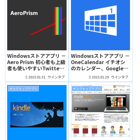
Windowsストアアプリ －
Windowsストアアプリ －
Aero Prism 初心者も上級
OneCalendar イチオシ
者も使いやすいTwitter
のカレンダー、Googleと
クライアント
Outlook同期可能！
2015.01.31
2015.01.29
ウインタブ
ウインタブ
デスクトップアプリ
デスクトップアプリ