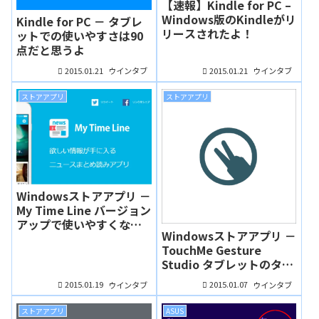
【速報】Kindle for PC –
Windows版のKindleがリ
Kindle for PC － タブレ
リースされたよ！
ットでの使いやすさは90
点だと思うよ
2015.01.21
2015.01.21
ウインタブ
ウインタブ
ストアアプリ
ストアアプリ
Windowsストアアプリ －
My Time Line バージョン
アップで使いやすくなっ
Windowsストアアプリ －
たニュースアプリ
TouchMe Gesture
Studio タブレットのタッ
チ操作を快適に！
2015.01.19
2015.01.07
ウインタブ
ウインタブ
ストアアプリ
ASUS