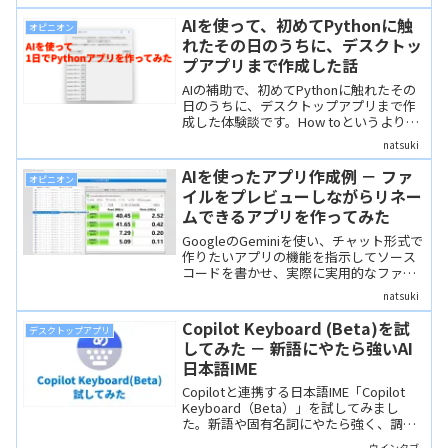
す。また、どれも、長きにわたって多く
の人に愛され続けてきた、「古き良き」
AIを使って、初めてPythonに触
オピニオン
ソフトです。
れたその日のうちに、デスクトッ
プアプリまで作成した話
AIの補助で、初めてPythonに触れたその
日のうちに、デスクトップアプリまで作
成した体験談です。How toというより
は、AIを使ってこんなこともできるとい
natsuki
う、ひとつのAI活用エピソードして読ん
でいただければと思います。
AIを使ったアプリ作成例 － ファ
オピニオン
イルをプレビューしながらリネー
ムできるアプリを作ってみた
GoogleのGeminiを使い、チャット形式で
作りたいアプリの機能を指示してソース
コードを書かせ、実際に実用的なファイ
ルのリネームアプリを作成した体験記事
natsuki
です。AIの登場により、プログラミング
の素人でもこのようなアプリが作れると
Copilot Keyboard (Beta)を試
デスクトップアプリ
いう事例であり、また、実際にアプリを
してみた － 新語にやたら強いAI
作成してみることで、様々な面で現在の
日本語IME
AIの限界も体感できます。
Copilotと連携する日本語IME「Copilot
Keyboard（Beta）」を試してみまし
た。新語や固有名詞にやたら強く、調べ
ものがはかどりそうです。ただ、UIには
ウインタブ