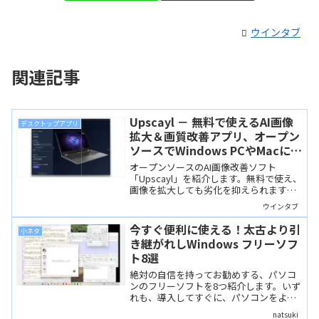
ウインタブ
関連記事
Upscayl － 無料で使えるAI画像
デスクトップアプリ
拡大＆画質改善アプリ、オープン
ソースでWindows PCやMacに対
応
オープンソースのAI画像改善ソフト
「Upscayl」を紹介します。無料で使え、
画像を拡大しても劣化を抑えられます。
クラウド版は有料ですが、ローカルアプ
ウインタブ
リなら処理も高速。実際にPCの画像を処
理して画質を比較しました。
今すぐ便利に使える！太古より引
小ネタ
き継がれしWindows フリーソフ
ト8選
絶対の自信を持ってお勧めする、パソコ
ンのフリーソフトを8つ紹介します。いず
れも、導入してすぐに、パソコンをより
便利に使うことができるソフトばかりで
natsuki