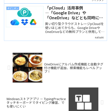
ベータ版らしい粗さも少々感じられまし
た。
「pCloud」活用事例
オピニオン
―「Google Drive」や
「OneDrive」などとも同時に使
い分けてタスクを管理しています
買い切り型クラウドストレージpCloudを
使いはじめてからも、Google Driveや
OneDriveなどの無料プランと併用してい
ます。ベースのデータをpCloudに置き、
natsuki
各種端末との共有は容量が少ないGoogle
DriveやOneDriveなどの無料プランを使
うことで、データの仕分けやタスク管理
を行っています。１つの活用事例とし
て、参考になればと思います。
OneDriveにアルバム作成機能と自動タグ
付け機能が追加、検索機能もレベルアッ
プ！
Windowsストアアプリ － TypingPractice
タッチキーボードでタイピング練習、で
も使いにくい