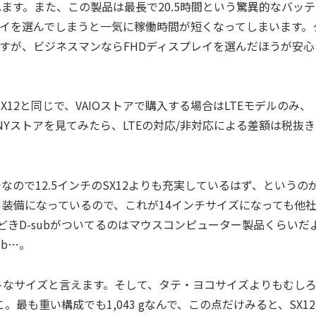
限られます。また、この製品は最長で20.5時間という驚異的なバッ
レイを選んでしまうと一気に稼働時間が短くなってしまいます。
すが、ビジネスマンならFHDディスプレイを選んだほうが安心
12と同じで、VAIOストアで購入する場合はLTEモデルのみ、
SONYストアを見てみたら、LTEの対応/非対応による差額は税抜
なので12.5インチのSX12よりも充実しているはず、というの
ト装備になっているので、これが14インチサイズになっても他
きD-subがついてるのはマウスコンピューター製品くらいだ
ub…。
クトなサイズと言えます。そして、タテ・ヨコサイズよりもむし
最も重い構成でも1,043 gなんで、この点だけみると、SX1