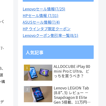
Lenovoセール情報(7/25)
HPセール情報 (7/31)
多く
ASUSセール情報(7/4)
HP ウインタブ限定クーポン
Lenovoクーポン割引率一覧(8/1)
、
7-
人気記事
ALLDOCUBE iPlay 80
B、
mini ProとUltra、ど
選
っちを買うべき？
ン構
Lenovo LEGION Tab
(8.8”､5) レビュー －
Snapdragon 8 Elite
Kデ
Gen 5搭載、11万円台