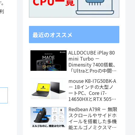
す。
ル利
最近のオススメ
ALLDOCUBE iPlay 80
mini Turbo －
Dimensity 7400搭載、
「UltraとProの中間ス
ペック」の8.8インチ
mouse K8-I7G50BK-A
タブレット、発売記念
－ 18インチの大型ノ
価格は29,999円！
ートPC、Core i7-
14650HXとRTX 5050
を搭載し、仕事もクリ
Redbean A79R － 無限
エイティブも快適にこ
スクロールやサイドホ
なせます
イールを搭載した多機
能エルゴノミクスマウ
スがクラウドファンデ