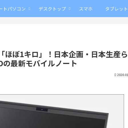
ートパソコン
デスクトップ
スマホ
タブレッ
で重量は「ほぼ1キロ」！日本企画・日本生産
IOの最新モバイルノート
2020.01