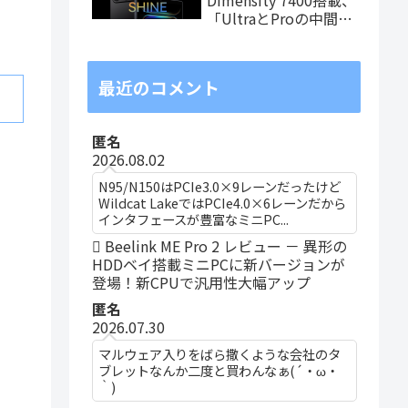
「UltraとProの中間ス
ペック」の8.8インチ
タブレット、発売記念
価格は29,999円！
最近のコメント
匿名
2026.08.02
N95/N150はPCIe3.0×9レーンだったけど
Wildcat LakeではPCIe4.0×6レーンだから
インタフェースが豊富なミニPC...
Beelink ME Pro 2 レビュー － 異形の
HDDベイ搭載ミニPCに新バージョンが
登場！新CPUで汎用性大幅アップ
匿名
2026.07.30
マルウェア入りをばら撒くような会社のタ
ブレットなんか二度と買わんなぁ(´・ω・
｀)