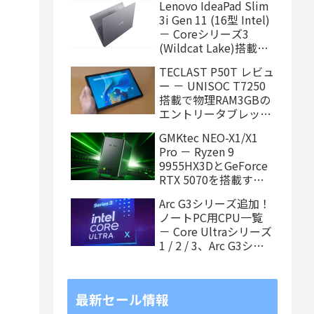
Lenovo IdeaPad Slim
ィング中
3i Gen 11 (16型 Intel)
－ Coreシリーズ3
(Wildcat Lake)搭載の
16インチスタンダード
TECLAST P50T レビュ
ノート
ー － UNISOC T7250
搭載で物理RAM3GBの
エントリータブレッ
ト、価格重視で選ぶな
GMKtec NEO-X1/X1
らアリ
Pro － Ryzen 9
9955HX3DとGeForce
RTX 5070を搭載する
「MoDT (Mobile on
Arc G3シリーズ追加！
Desktop)」PCが近日
ノートPC用CPU一覧
発売
－ Core Ultraシリーズ
1 / 2 / 3、Arc G3シリ
ーズ（8月3日更新）
最新セール情報