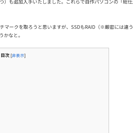
Bを2つ）も追加入手いたしました。これらで自作パソコンの「総仕
チマークを取ろうと思いますが、SSDもRAID（※厳密には違
うかなと。
目次
[
非表示
]