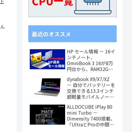
上
うん
最近のオススメ
HP セール情報 － 16イ
ンチノート、
OmniBook 3 16が8万
円台から、RAM32GB
搭載モデルもお買い得
dynabook X9/X7/XZ
価格に！
－ 自分でバッテリーを
交換できる13.3インチ
超軽量モバイルノート
がPanther Lake搭載
ALLDOCUBE iPlay 80
に！
mini Turbo －
Dimensity 7400搭載、
「UltraとProの中間ス
ペック」の8.8インチ