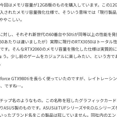
、今回はメモリ容量が12GB版のものを購入しています。この12G
加投入されたメモリ容量強化仕様で、そういう意味では「現行製品
ややこしい。
番台に対し、それぞれ新世代の60番台や50tiが同等以上の性能を発
960あたりは違いましたが）実際に現行のRTX3050はトータル
いです。そんなRTX2060のメモリ容量を強化した仕様は実質的
でしょう。少し前のゲームをカジュアルに楽しみたい、という方で
。
rce GTX980tiを長らく使っていたのですが、レイトレーシ
歩、ですね…。
diaのチップ名のようなもの。この名称を冠したグラフィックカード
US製のものです。ASUSはTUFシリーズやR.O.G.シリーズ
いったブランド名をこの製品は冠していません。同社内のエン