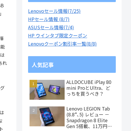
B
Lenovoセール情報(7/25)
」
HPセール情報 (8/7)
ASUSセール情報(7/4)
HP ウインタブ限定クーポン
揮
Lenovoクーポン割引率一覧(8/8)
性能
には
あれ
人気記事
ALLDOCUBE iPlay 80
ング
mini ProとUltra、ど
っちを買うべき？
Lenovo LEGION Tab
は
(8.8”､5) レビュー －
Snapdragon 8 Elite
な
Gen 5搭載、11万円台
ト