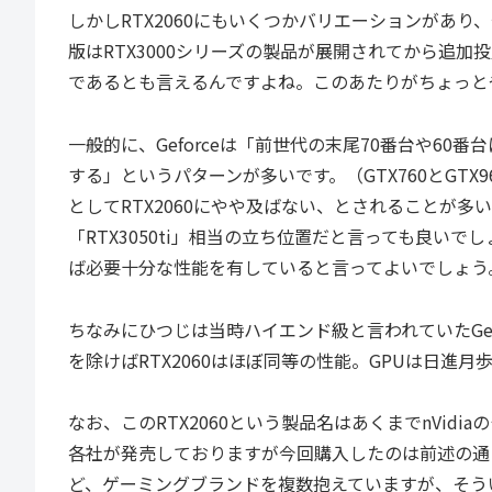
しかしRTX2060にもいくつかバリエーションがあり
版はRTX3000シリーズの製品が展開されてから追
であるとも言えるんですよね。このあたりがちょっと
一般的に、Geforceは「前世代の末尾70番台や60
する」というパターンが多いです。（GTX760とGTX
としてRTX2060にやや及ばない、とされることが多
「RTX3050ti」相当の立ち位置だと言っても良い
ば必要十分な性能を有していると言ってよいでしょう
ちなみにひつじは当時ハイエンド級と言われていたGefo
を除けばRTX2060はほぼ同等の性能。GPUは日進月
なお、このRTX2060という製品名はあくまでnVi
各社が発売しておりますが今回購入したのは前述の通りAS
ど、ゲーミングブランドを複数抱えていますが、そう