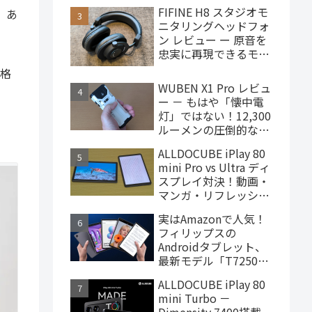
で買えるハイエンドな
FIFINE H8 スタジオモ
、あ
ゲーミングタブレット
ニタリングヘッドフォ
ン レビュー ー 原音を
忠実に再現できるモニ
ターヘッドフォン、
価格
4,000円台で購入でき
WUBEN X1 Pro レビュ
ます
ー － もはや「懐中電
灯」ではない！12,300
ルーメンの圧倒的な輝
度を誇るモンスター級
ALLDOCUBE iPlay 80
LEDライト
mini Pro vs Ultra ディ
スプレイ対決！動画・
マンガ・リフレッシュ
レートの使用感比較
実はAmazonで人気！
フィリップスの
Androidタブレット、
最新モデル「T7250」
はこんな製品
ALLDOCUBE iPlay 80
mini Turbo －
Dimensity 7400搭載、