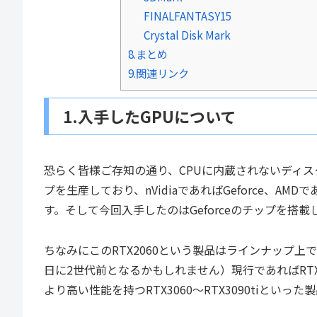
FINALFANTASY15
Crystal Disk Mark
8.まとめ
9.関連リンク
1.入手したGPUについて
恐らく皆様ご存知の通り、CPUに内蔵されないディスクリ
プを生産しており、nVidiaであればGeforce、A
す。そして今回入手したのはGeforceのチップを搭載
ちなみにこのRTX2060という製品はラインナップ
日に2世代前となるかもしれません）現行であればRTX
より高い性能を持つRTX3060～RTX3090tiといっ