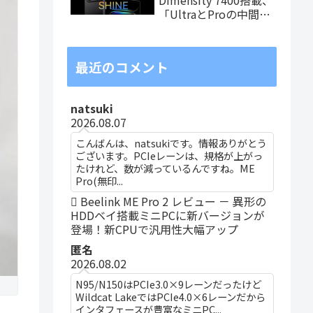
「UltraとProの中間ス
ペック」の8.8インチ
タブレット、発売記念
価格は29,999円！
最近のコメント
natsuki
2026.08.07
こんばんは、natsukiです。情報ありがとう
ございます。PCIeレーンは、規格が上がっ
たけれど、数が減っているんですね。ME
Pro(無印...
Beelink ME Pro 2 レビュー － 異形の
HDDベイ搭載ミニPCに新バージョンが
登場！新CPUで汎用性大幅アップ
匿名
2026.08.02
N95/N150はPCIe3.0×9レーンだったけど
Wildcat LakeではPCIe4.0×6レーンだから
インタフェースが豊富なミニPC...