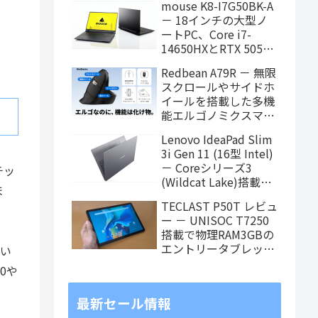
mouse K8-I7G50BK-A
タブレット、発売記念
－ 18インチの大型ノ
価格は29,999円！
ートPC、Core i7-
14650HXとRTX 5050
を搭載し、仕事もクリ
Redbean A79R － 無限
エイティブも快適にこ
スクロールやサイドホ
なせます
イールを搭載した多機
能エルゴノミクスマウ
スがクラウドファンデ
Lenovo IdeaPad Slim
ィング中
3i Gen 11 (16型 Intel)
－ Coreシリーズ3
チッ
(Wildcat Lake)搭載の
ま
16インチスタンダード
TECLAST P50T レビュ
ノート
ー － UNISOC T7250
搭載で物理RAM3GBの
エントリータブレッ
ない
ト、価格重視で選ぶな
0や
らアリ
最新セール情報