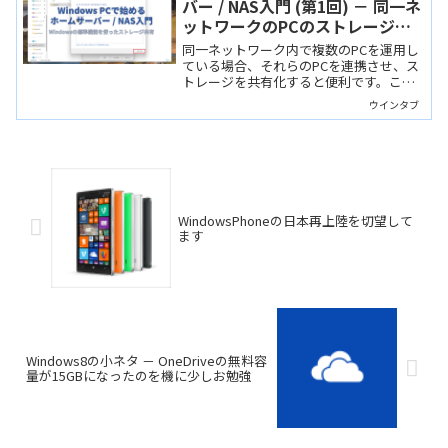
バー / NAS入門 (第1回) － 同一ネ
ットワークのPCのストレージを
共有する
同一ネットワーク内で複数のPCを運用し
ている場合、それらのPCを連携させ、ス
トレージを共有化すると便利です。この
連載では自宅でホームサーバーやNASを
ウインタブ
始めるための解説をしていきます。
WindowsPhoneの日本再上陸を切望して
ます
Windows8の小ネタ － OneDriveの無料容
量が15GBになったのを機に少しお勉強