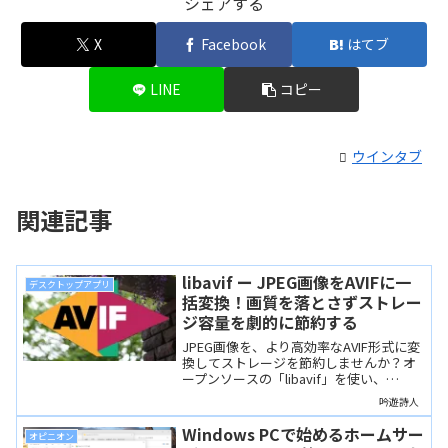
シェアする
X
Facebook
はてブ
LINE
コピー
ウインタブ
関連記事
libavif ー JPEG画像をAVIFに一
デスクトップアプリ
括変換！画質を落とさずストレー
ジ容量を劇的に節約する
JPEG画像を、より高効率なAVIF形式に変
換してストレージを節約しませんか？オ
ープンソースの「libavif」を使い、
Windowsのバッチ処理で大量の画像を効
吟遊詩人
率よく一括変換する方法を解説します。
Windows PCで始めるホームサー
オピニオン