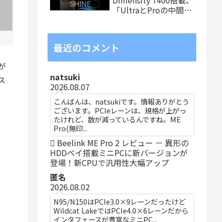
「UltraとProの中間ス
ペック」の8.8インチ
タブレット、発売記念
価格は29,999円！
最近のコメント
が
natsuki
ス
2026.08.07
こんばんは、natsukiです。情報ありがとう
ございます。PCIeレーンは、規格が上がっ
たけれど、数が減っているんですね。ME
Pro(無印...
Beelink ME Pro 2 レビュー － 異形の
HDDベイ搭載ミニPCに新バージョンが
登場！新CPUで汎用性大幅アップ
匿名
2026.08.02
N95/N150はPCIe3.0×9レーンだったけど
Wildcat LakeではPCIe4.0×6レーンだから
インタフェースが豊富なミニPC...