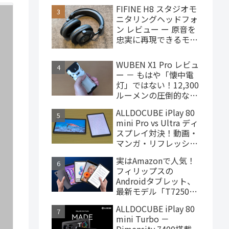
で買えるハイエンドな
FIFINE H8 スタジオモ
ゲーミングタブレット
ニタリングヘッドフォ
ン レビュー ー 原音を
忠実に再現できるモニ
ターヘッドフォン、
4,000円台で購入でき
WUBEN X1 Pro レビュ
ます
ー － もはや「懐中電
灯」ではない！12,300
ルーメンの圧倒的な輝
度を誇るモンスター級
ALLDOCUBE iPlay 80
LEDライト
mini Pro vs Ultra ディ
スプレイ対決！動画・
マンガ・リフレッシュ
レートの使用感比較
実はAmazonで人気！
フィリップスの
Androidタブレット、
最新モデル「T7250」
はこんな製品
ALLDOCUBE iPlay 80
mini Turbo －
Dimensity 7400搭載、