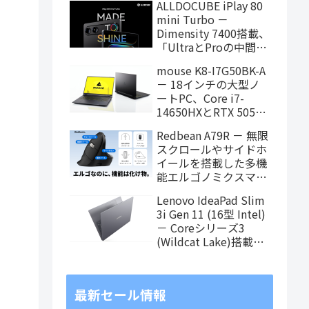
ALLDOCUBE iPlay 80
に！
mini Turbo －
Dimensity 7400搭載、
「UltraとProの中間ス
ペック」の8.8インチ
mouse K8-I7G50BK-A
タブレット、発売記念
－ 18インチの大型ノ
価格は29,999円！
ートPC、Core i7-
14650HXとRTX 5050
を搭載し、仕事もクリ
Redbean A79R － 無限
エイティブも快適にこ
スクロールやサイドホ
なせます
イールを搭載した多機
能エルゴノミクスマウ
スがクラウドファンデ
Lenovo IdeaPad Slim
ィング中
3i Gen 11 (16型 Intel)
－ Coreシリーズ3
(Wildcat Lake)搭載の
16インチスタンダード
ノート
最新セール情報