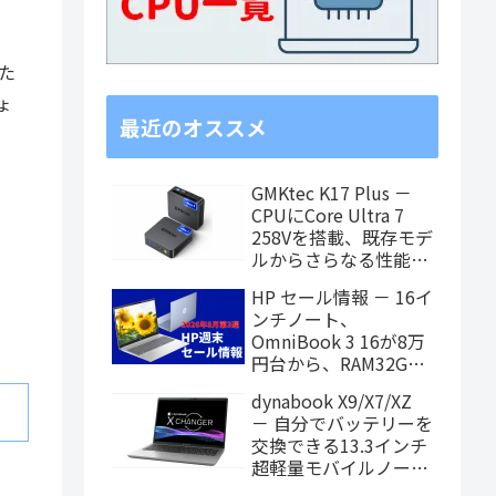
た
ょ
最近のオススメ
GMKtec K17 Plus －
CPUにCore Ultra 7
258Vを搭載、既存モデ
ルからさらなる性能ア
ップを果たしたミニPC
HP セール情報 － 16イ
ンチノート、
OmniBook 3 16が8万
円台から、RAM32GB
搭載モデルもお買い得
dynabook X9/X7/XZ
価格に！
－ 自分でバッテリーを
交換できる13.3インチ
超軽量モバイルノート
がPanther Lake搭載