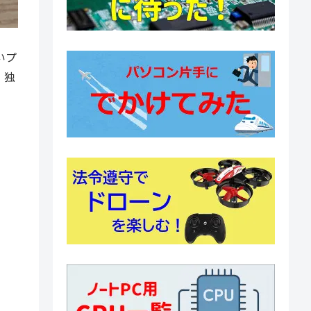
いプ
、独