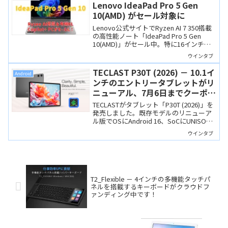
Lenovo IdeaPad Pro 5 Gen
10(AMD) がセール対象に
Lenovo公式サイトでRyzen AI 7 350搭載
の高性能ノート「IdeaPad Pro 5 Gen
10(AMD)」がセール中。特に16インチモ
デルは非常にお買い得です。
ウインタブ
TECLAST P30T (2026) － 10.1イ
Android
ンチのエントリータブレットがリ
ニューアル、7月6日までクーポン
利用で13,900円
TECLASTがタブレット「P30T (2026)」を
発売しました。既存モデルのリニューア
ル版でOSにAndroid 16、SoCにUNISOC
T7250を搭載し、前モデルのセット販売
ウインタブ
から単品販売に変更されました。7月6日
まではクーポン利用で13,900円となる記
念セールも開催中です。
T2_Flexible － 4インチの多機能タッチパ
ネルを搭載するキーボードがクラウドフ
ァンディング中です！