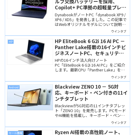
ルフ交換バッテリーを採用、
Copilot+ PC準拠の超軽量プレミ
アムモバイルノート
DynabookがノートPC「dynabook XP9 /
XP6 / XD5」を発表しました。この記事で
はWebオリジナルモデルについて説明し
ます。CPUにLunar LakeやSnapdragon X
ウインタブ
シリーズを搭載するCopilot+ PCで、1kg
を切る軽量筐体とセルフ交換バッテリー
HP EliteBook 6 G2i 16 AI PC －
HP
が特徴です。
Panther Lake搭載の16インチビ
ジネスノートPC、セキュリティ
機能も強力！
HPの16インチ法人向けノート
PC「EliteBook 6 G2i 16 AI PC」をご紹介
します。最新CPU「Panther Lake」を搭
載し、Copilot+ PC要件を満たす高性能モ
ウインタブ
デル。注文時のカスタマイズや購入後の
RAM増設も可能です。ウインタブ読者向
Blackview ZENO 10 － 5G対
Android
けの4%OFFクーポン情報も掲載中！
応、キーボード・ペン付きの11イ
ンチタブレット
Blackviewが5G対応の11インチタブレッ
ト「ZENO 10」を発売します。PCモード
やAI機能を搭載し、キーボード・ペン・
ケースなど付属品も充実しています。
ウインタブ
Ryzen AI搭載の高性能ノート、
セール情報