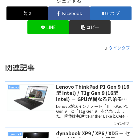
シェアする
X
Facebook
はてブ
LINE
コピー
ウインタブ
関連記事
Lenovo ThinkPad P1 Gen 9 (16
Lenovo
型 Intel) / T1g Gen 9 (16型
Intel) － GPUが異なる兄弟モデ
ル。Panther Lake＆CAMM2メモ
Lenovoが16インチノート「ThinkPad P1
リ搭載のハイエンドThinkPad
Gen 9」と「T1g Gen 9」を発売しまし
た。筐体は共通でPanther LakeとCAMM2
メモリを搭載、P1は業務向けのNVIDIA
ウインタブ
RTX PRO、T1gはGeForce RTX 50シリー
ズを搭載するハイエンドなThinkPadで
dynabook XP9 / XP6 / XD5 － セ
dynabook
す。