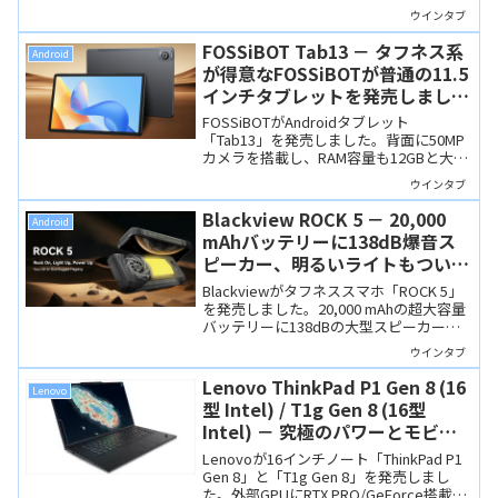
スマホとしてはエントリーモデルなが
ウインタブ
ら、厚さ10.7mm・245gと薄型・軽量な
ので、街なかでも使いやすそうです。
FOSSiBOT Tab13 － タフネス系
Android
が得意なFOSSiBOTが普通の11.5
インチタブレットを発売しまし
た。Helio G99搭載
FOSSiBOTがAndroidタブレット
「Tab13」を発売しました。背面に50MP
カメラを搭載し、RAM容量も12GBと大き
めですが、ちょっと高いかな…。
ウインタブ
Blackview ROCK 5 － 20,000
Android
mAhバッテリーに138dB爆音ス
ピーカー、明るいライトもつい
た、アウトドアで頼りになるタフ
Blackviewがタフネススマホ「ROCK 5」
ネススマホ
を発売しました。20,000 mAhの超大容量
バッテリーに138dBの大型スピーカー、
背面ライトなど、アウトドアシーンでは
ウインタブ
頼りになりそうな製品です。ただ、非常
に分厚くて重いので、街なかでは使いに
Lenovo ThinkPad P1 Gen 8 (16
Lenovo
くいでしょうね。
型 Intel) / T1g Gen 8 (16型
Intel) － 究極のパワーとモビリ
ティ、dGPU搭載のハイエンド
Lenovoが16インチノート「ThinkPad P1
ThinkPad
Gen 8」と「T1g Gen 8」を発売しまし
た。外部GPUにRTX PRO/GeForce搭載