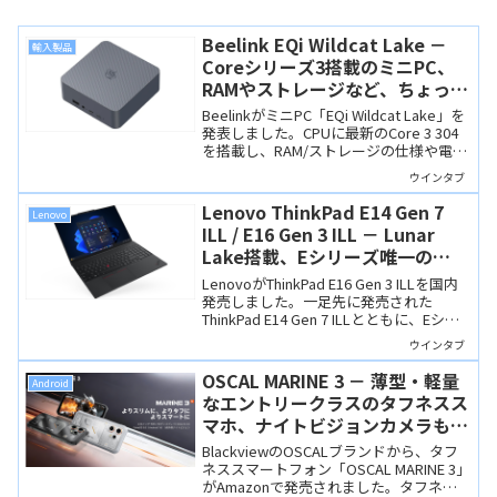
Beelink EQi Wildcat Lake －
輸入製品
Coreシリーズ3搭載のミニPC、
RAMやストレージなど、ちょっと
個性的なところもあります
BeelinkがミニPC「EQi Wildcat Lake」を
発表しました。CPUに最新のCore 3 304
を搭載し、RAM/ストレージの仕様や電源
内蔵設計など、ちょっと個性的な特徴を
ウインタブ
備えた製品です。
Lenovo ThinkPad E14 Gen 7
Lenovo
ILL / E16 Gen 3 ILL － Lunar
Lake搭載、Eシリーズ唯一の
Copilot+ PC
LenovoがThinkPad E16 Gen 3 ILLを国内
発売しました。一足先に発売された
ThinkPad E14 Gen 7 ILLとともに、Eシリ
ーズで唯一Copilot+ PCに対応します。価
ウインタブ
格はEシリーズとしては高めですが、
Copilot+ PCとしてはリーズナブル。
OSCAL MARINE 3 － 薄型・軽量
Android
なエントリークラスのタフネスス
マホ、ナイトビジョンカメラも搭
載してセール価格25,055円
BlackviewのOSCALブランドから、タフ
ネススマートフォン「OSCAL MARINE 3」
がAmazonで発売されました。タフネス