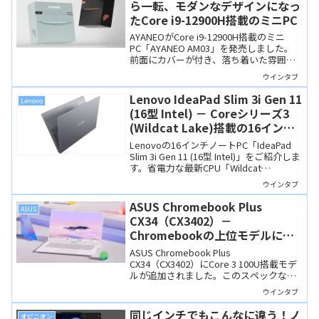
ら一転、モダンなデザインになっ
たCore i9-12900H搭載のミニPC
AYANEOがCore i9-12900H搭載のミニ
PC「AYANEO AM03」を発売しました。
前面にカバーが付き、落ち着いた雰囲気
のRGBライトやスピーカーを搭載する、
ウインタブ
上質なデザインの製品です。
Lenovo IdeaPad Slim 3i Gen 11
Lenovo
(16型 Intel) － Coreシリーズ3
(Wildcat Lake)搭載の16インチ
スタンダードノート
Lenovoの16インチノートPC「IdeaPad
Slim 3i Gen 11 (16型 Intel)」をご紹介しま
す。省電力な最新CPU「Wildcat
Lake（Core シリーズ3）」を搭載し、高
ウインタブ
耐久なMIL規格準拠の筐体を備えていま
す。
ASUS Chromebook Plus
ASUS
CX34（CX3402）－
Chromebookの上位モデルに
Core 3 100U搭載のニューモデル
ASUS Chromebook Plus
が登場
CX34（CX3402）にCore 3 100U搭載モデ
ルが追加されました。このスペックなら
LinuxアプリやGoogle Playの高負荷アプ
ウインタブ
リも快適に動作しそうです。
同じインチでもこんなに違う！ノ
オピニオン