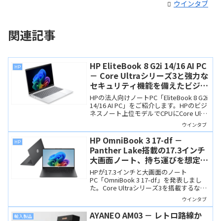
ウインタブ
関連記事
HP EliteBook 8 G2i 14/16 AI PC
HP
－ Core Ultraシリーズ3と強力な
セキュリティ機能を備えたビジネ
スノート上位モデル
HPの法人向けノートPC「EliteBook 8 G2i
14/16 AI PC」をご紹介します。HPのビジ
ネスノート上位モデルでCPUにCore Ultra
シリーズ3を搭載し、強力なセキュリティ
ウインタブ
機能も備えています。
HP OmniBook 3 17-df －
HP
Panther Lake搭載の17.3インチ
大画面ノート、持ち運びを想定し
ないならこのサイズが最高！
HPが17.3インチと大画面のノート
PC「OmniBook 3 17-df」を発表しまし
た。Core Ultraシリーズ3を搭載するなど
スペックもよく、持ち運びを想定せず、
ウインタブ
自宅やオフィスでじっくり作業をしたい
人にぴったりの製品です。
AYANEO AM03 － レトロ路線か
輸入製品