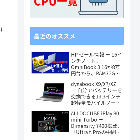
動に
最近のオススメ
HP セール情報 － 16イ
ンチノート、
OmniBook 3 16が8万
円台から、RAM32GB
搭載モデルもお買い得
dynabook X9/X7/XZ
価格に！
－ 自分でバッテリーを
交換できる13.3インチ
超軽量モバイルノート
がPanther Lake搭載
ALLDOCUBE iPlay 80
に！
mini Turbo －
Dimensity 7400搭載、
「UltraとProの中間ス
ペック」の8.8インチ