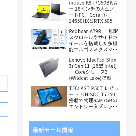
mouse K8-I7G50BK-A
タブレット、発売記念
－ 18インチの大型ノ
価格は29,999円！
ートPC、Core i7-
14650HXとRTX 5050
を搭載し、仕事もクリ
Redbean A79R － 無限
エイティブも快適にこ
スクロールやサイドホ
なせます
イールを搭載した多機
能エルゴノミクスマウ
スがクラウドファンデ
Lenovo IdeaPad Slim
ィング中
3i Gen 11 (16型 Intel)
－ Coreシリーズ3
(Wildcat Lake)搭載の
16インチスタンダード
TECLAST P50T レビュ
ノート
ー － UNISOC T7250
搭載で物理RAM3GBの
エントリータブレッ
ト、価格重視で選ぶな
らアリ
最新セール情報