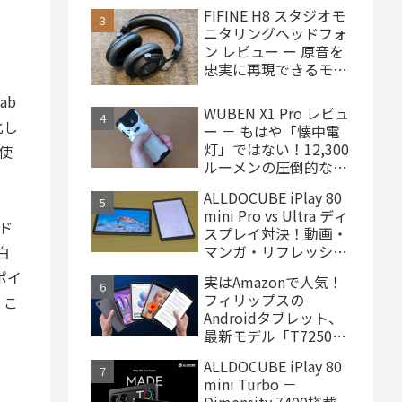
で買えるハイエンドな
FIFINE H8 スタジオモ
ゲーミングタブレット
ニタリングヘッドフォ
ン レビュー ー 原音を
忠実に再現できるモニ
ターヘッドフォン、
ab
4,000円台で購入でき
WUBEN X1 Pro レビュ
ます
化し
ー － もはや「懐中電
灯」ではない！12,300
使
ルーメンの圧倒的な輝
度を誇るモンスター級
ALLDOCUBE iPlay 80
LEDライト
mini Pro vs Ultra ディ
ド
スプレイ対決！動画・
マンガ・リフレッシュ
白
レートの使用感比較
ポイ
実はAmazonで人気！
フィリップスの
。こ
Androidタブレット、
最新モデル「T7250」
はこんな製品
ALLDOCUBE iPlay 80
mini Turbo －
Dimensity 7400搭載、