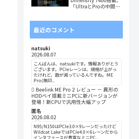
「UltraとProの中間ス
ペック」の8.8インチ
タブレット、発売記念
価格は29,999円！
最近のコメント
natsuki
2026.08.07
こんばんは、natsukiです。情報ありがとう
ございます。PCIeレーンは、規格が上がっ
たけれど、数が減っているんですね。ME
Pro(無印...
Beelink ME Pro 2 レビュー － 異形の
HDDベイ搭載ミニPCに新バージョンが
登場！新CPUで汎用性大幅アップ
匿名
2026.08.02
N95/N150はPCIe3.0×9レーンだったけど
Wildcat LakeではPCIe4.0×6レーンだから
インタフェースが豊富なミニPC...