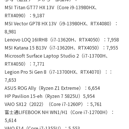
MSI Titan GT77 HX 13V（Core i9-13980HX、
RTX4090）：9,187
MSI Vector GP78 HX 13V（i9-13980HX、RTX4080）：
8,981
Lenovo LOQ 16IRH8（i7-13620H、RTX4050）：7,958
MSI Katana 15 B13V（i7-13620H、RTX4050）：7,955
Microsoft Surface Laptop Studio 2（i7-13700H、
RTX4050）：7,771
Legion Pro 5i Gen 8（i7-13700HX、RTX4070）：：
7,653
ASUS ROG Ally（Ryzen Z1 Extreme）：6,654
HP Pavilion 15-eh（Ryzen 7 5825U）5,954
VAIO SX12（2022）（Core i7-1260P）：5,761
富士通LIFEBOOK NH WN1/H1（Core i7-12700H）：
5,614
VAIO F14（Core i7-1355U）：5,553