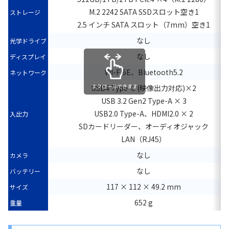
M.2 2242 SATA SSDスロット空き1
ストレージ
2.5 インチ SATA スロット（7mm）空き1
なし
光学ドライブ
なし
ディスプレイ
WI-Fi6E、Bluetooth5.2
ネットワーク
スクロールできます
USB4 Type-C (映像出力対応)×2
USB 3.2 Gen2 Type-A × 3
USB2.0 Type-A、HDMI2.0 × 2
入出力
SDカードリーダー、オーディオジャック
LAN（RJ45）
なし
カメラ
なし
バッテリー
117 × 112 × 49.2 mm
サイズ
652 g
重量