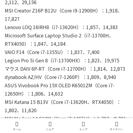
2,112、29,156
MSI Creator Z16P B12U（Core i9-12900H）：1,918、
17,827
Lenovo LOQ 16IRH8（i7-13620H）：1,857、14,383
Microsoft Surface Laptop Studio 2（i7-13700H、
RTX4050）：1,847、14,184
VAIO F14（Core i7-1355U）：1,837、7,400
Legion Pro 5i Gen 8（i7-13700HX）：1,823、19,975
マウス DAIV 6P-RT（Core i7-12700H）：1,814、12,873
dynabook AZ/HV（Core i7-1260P）：1,809、8,940
ASUS Vivobook Pro 15X OLED K6501ZM（Core i7-
12650H）：1,806、14,632
MSI Katana 15 B13V（Core i7-13620H、RTX4050）：
1,802、11,620
MSI Modern 14 C12M（Core i7-1255U）：1,797、8,791
ASUS ROG Ally（Ryzen Z1 Extreme）：1,784、13,962
ホーム
シェア
トップ
サイドバー