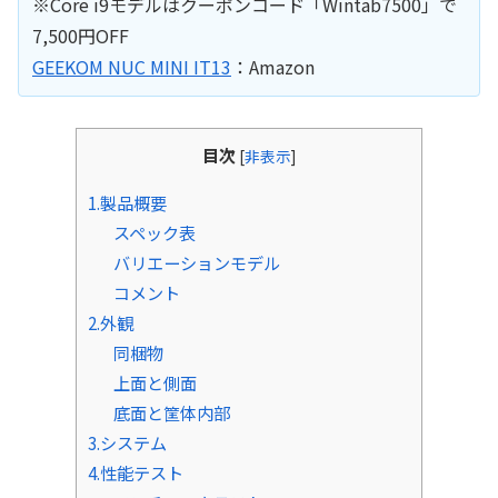
※Core i9モデルはクーポンコード「Wintab7500」で
7,500円OFF
GEEKOM NUC MINI IT13
：Amazon
目次
[
非表示
]
1.製品概要
スペック表
バリエーションモデル
コメント
2.外観
同梱物
上面と側面
底面と筐体内部
3.システム
4.性能テスト