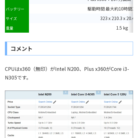
駆動時間 最大約10時間15
バッテリー
323 x 210.3 x 20.4
サイズ
1.5 kg
重量
コメント
CPUはx360（無印）がIntel N200、Plus x360がCore i3-
N305です。