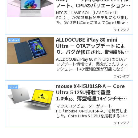
ノート、CPUのバリエーションが
増え、Copilot+ PCに！
NECの「LAVIE SOL（LAVIE Direct
SOL）」が2025年秋冬モデルになりまし
た。第13世代Coreに加えてCore Ultraシ
リーズ2 (Lunar Lake)も選べるようになり
ウインタブ
ました。突起のないノイズレスデザイン
も魅力。
ALLDOCUBE iPlay 80 mini
Android
Ultra － OTAアップデートによ
り、バグが修正され、新機能も追
加
ALLDOCUBE iPlay 80 mini UltraのOTAア
ップデート情報です。懸念だったリフレ
ッシュレートの個別設定が可能になり、
いくつかのバグも修正されたとのこと。
ウインタブ
Android 17へのアップグレードも確定し
ています。
mouse X4-I5U01SR-A － Core
マウス
Ultra 5 125U搭載で重量
1.09kg、薄型軽量14インチモバ
イルノート
マウスコンピューターがノート
PC「mouse X4-I5U01SR-A」を発売しま
した。Core Ultra 5 125Uを搭載する14イ
ンチの軽量モバイルノートで重量
ウインタブ
1.09kg。仕事用・学習用にバランスの取
れた構成です。