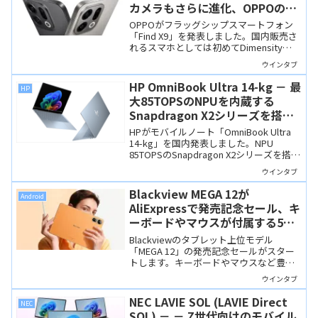
カメラもさらに進化、OPPOのフ
ラッグシップスマホ
OPPOがフラッグシップスマートフォン
「Find X9」を発表しました。国内販売さ
れるスマホとしては初めてDimensity
9500を搭載し、Hasselbladカメラも健
ウインタブ
在、デザインはFind X8よりも「普通っぽ
く」なりました。
HP OmniBook Ultra 14-kg － 最
HP
大85TOPSのNPUを内蔵する
Snapdragon X2シリーズを搭
載、最薄部7.3 mmと超スリムな
HPがモバイルノート「OmniBook Ultra
ハイエンドモバイルノート
14-kg」を国内発表しました。NPU
85TOPSのSnapdragon X2シリーズを搭載
するハイエンドモバイルノートで、最薄
ウインタブ
部7.3mmと「超薄型」なのも特徴です。
Blackview MEGA 12が
Android
AliExpressで発売記念セール、キ
ーボードやマウスが付属する5G
対応の12.2インチ上位モデルが4
Blackviewのタブレット上位モデル
万円台
「MEGA 12」の発売記念セールがスター
トします。キーボードやマウスなど豊富
な付属品がセットになってお値段は約4.7
ウインタブ
万円。
NEC LAVIE SOL (LAVIE Direct
NEC
SOL) － － Z世代向けのモバイル