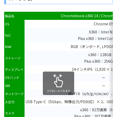
Chromebook x360 14 / Chromeb
製品名
Chrome OS
OS
X360：Intel N20
SoC
Plus x360：Intel Core 
8GB（オンボード, LPDDR5 
RAM
x360：128GB UF
ストレージ
Plus x360：256GB 
14インチIPS（1,920 × 1,
ディスプレイ
—
LTEバンド
—
SIM
スクロールできます
Wi-Fi 6（a/b/g/n/ac/ax）、 B
ネットワーク
USB Type-C（5Gbps、映像出力/PD対応）× 2、US
入出力
x360：92万画素（H
カメラ
Plus x360：207万画素