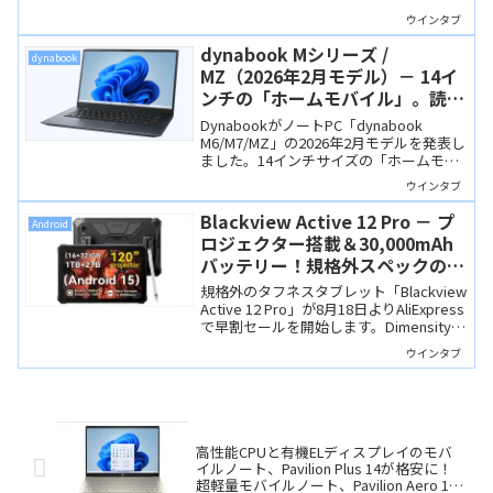
Lake）ですが性能は高く、Copilot+ PCの
ウインタブ
要件を満たしています。1キロを切る超軽
量ながらSSDの増設に対応するなど、機
dynabook Mシリーズ /
dynabook
能性にも優れた製品です。
MZ（2026年2月モデル）－ 14イ
ンチの「ホームモバイル」。読者
限定サイトなら11万円台からとハ
DynabookがノートPC「dynabook
イコスパ！
M6/M7/MZ」の2026年2月モデルを発表し
ました。14インチサイズの「ホームモバ
イルノート」で、Core 5/Core 7を搭載、
ウインタブ
入出力ポートも充実しています。ウイン
タブ読者なら特別サイト経由で114,180円
Blackview Active 12 Pro － プ
Android
（税込）とお買い得価格で購入できます
ロジェクター搭載＆30,000mAh
よ！
バッテリー！規格外スペックのタ
フネスタブレットが早割セール
規格外のタフネスタブレット「Blackview
Active 12 Pro」が8月18日よりAliExpress
で早割セールを開始します。Dimensity
7300搭載、11インチ90Hzディスプレイ、
ウインタブ
30,000mAhバッテリー、プロジェクター
機能まで備えた製品ですが、サイズも巨
大なので「ニーズが合えば」という感じ
ですね。
高性能CPUと有機ELディスプレイのモバ
イルノート、Pavilion Plus 14が格安に！
超軽量モバイルノート、Pavilion Aero 13