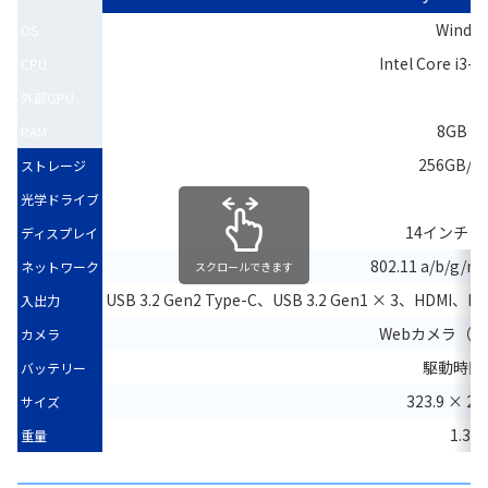
Windo
OS
Intel Core i3-
CPU
外部GPU
8GB（
RAM
256GB/51
ストレージ
光学ドライブ
14インチ（1,
ディスプレイ
802.11 a/b/g/n/
ネットワーク
スクロールできます
USB 3.2 Gen2 Type-C、USB 3.2 Gen1 × 3
入出力
Webカメラ（
カメラ
駆動時間約
バッテリー
323.9 × 21
サイズ
1.356
重量