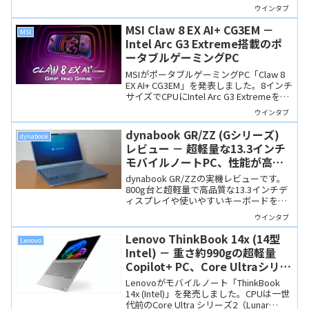
いディスプレイ、4スピーカーの臨場感。
ウインタブ
高級感ある仕上げで、「壊れた価格」で
す。
MSI Claw 8 EX AI+ CG3EM －
MSI
Intel Arc G3 Extreme搭載のポ
ータブルゲーミングPC
MSIがポータブルゲーミングPC「Claw 8
EX AI+ CG3EM」を発表しました。8インチ
サイズでCPUにIntel Arc G3 Extremeを搭
載しており、低電力域でのゲーミング性
ウインタブ
能向上と長時間のバッテリー駆動に期待
できる製品です。
dynabook GR/ZZ (Gシリーズ)
dynabook
レビュー － 超軽量な13.3インチ
モバイルノートPC、性能が高く
使いやすさも抜群！爽やかなブル
dynabook GR/ZZの実機レビューです。
ーも好印象
800g台と超軽量で高品質な13.3インチデ
ィスプレイや使いやすいキーボードを備
えた完成度の高いモバイルノートです。
ウインタブ
Lenovo ThinkBook 14x (14型
Lenovo
Intel) － 重さ約990gの超軽量
Copilot+ PC、Core Ultraシリー
ズ2搭載でお買い得感もあり
Lenovoがモバイルノート「ThinkBook
14x (Intel)」を発売しました。CPUは一世
代前のCore Ultra シリーズ2（Lunar