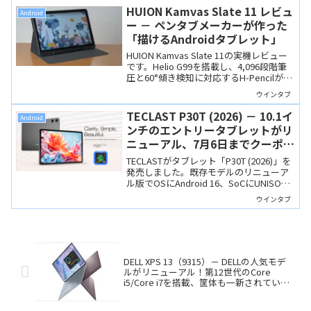
を選べます。
HUION Kamvas Slate 11 レビュ
Android
ー － ペンタブメーカーが作った
「描けるAndroidタブレット」
HUION Kamvas Slate 11の実機レビュー
です。Helio G99を搭載し、4,096段階筆
圧と60°傾き検知に対応するH-Pencilが付
属。ペンタブメーカーらしい描き味で、
ウインタブ
発色の良いノングレア11インチディスプ
レイを備えています。
TECLAST P30T (2026) － 10.1イ
Android
ンチのエントリータブレットがリ
ニューアル、7月6日までクーポン
利用で13,900円
TECLASTがタブレット「P30T (2026)」を
発売しました。既存モデルのリニューア
ル版でOSにAndroid 16、SoCにUNISOC
T7250を搭載し、前モデルのセット販売
ウインタブ
から単品販売に変更されました。7月6日
まではクーポン利用で13,900円となる記
念セールも開催中です。
DELL XPS 13（9315）－ DELLの人気モデ
ルがリニューアル！第12世代のCore
i5/Core i7を搭載、筐体も一新されていま
す