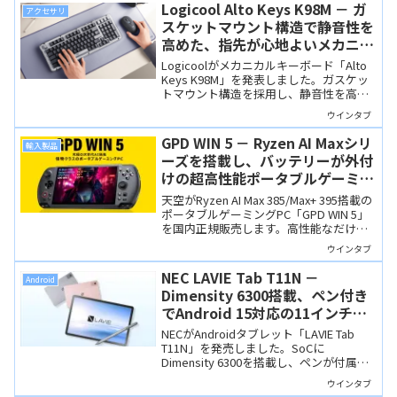
Logicool Alto Keys K98M － ガ
アクセサリ
スケットマウント構造で静音性を
高めた、指先が心地よいメカニカ
ルキーボード
Logicoolがメカニカルキーボード「Alto
Keys K98M」を発表しました。ガスケッ
トマウント構造を採用し、静音性を高め
た設計が特徴で「コトコト」と心地よい
ウインタブ
打鍵感が得られる製品です。
GPD WIN 5 － Ryzen AI Maxシリ
輸入製品
ーズを搭載し、バッテリーが外付
けの超高性能ポータブルゲーミン
グPC、国内予約販売がスタート
天空がRyzen AI Max 385/Max+ 395搭載の
ポータブルゲーミングPC「GPD WIN 5」
を国内正規販売します。高性能なだけで
なく、バッテリーが外付けという、個性
ウインタブ
的な構造の製品です。
NEC LAVIE Tab T11N －
Android
Dimensity 6300搭載、ペン付き
でAndroid 15対応の11インチタ
ブレット
NECがAndroidタブレット「LAVIE Tab
T11N」を発売しました。SoCに
Dimensity 6300を搭載し、ペンが付属し
ます。Lenovo Idea Tabの姉妹機で、RAM
ウインタブ
8GB/256GBというIdea Tabにはない構成