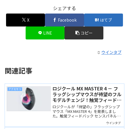
シェアする
X
Facebook
はてブ
LINE
コピー
ウインタブ
関連記事
ロジクール MX MASTER 4 － フ
アクセサリ
ラッグシップマウスが待望のフル
モデルチェンジ！触覚フィードバ
ックとActions Ringに対応
ロジクールが「待望の」フラッグシップ
マウス「MX MASTER 4」を発表しまし
た。触覚フィードバック センスパネルを
搭載し、Logi Options+の新機能Actions
ウインタブ
Ringにも対応します。