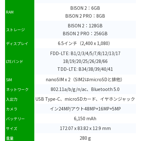
BISON 2：6GB
RAM
BISON 2 PRO：8GB
BISON 2：128GB
ストレージ
BISON 2 PRO：256GB
6.5インチ（2,400 x 1,080）
ディスプレイ
FDD-LTE: B1/2/3/4/5/7/8/12/13/17
18/19/20/25/26/28/66
LTEバンド
TDD-LTE: B34/38/39/40/41
nanoSIM x 2（SIM2はmicroSDと排他）
SIM
802.11a/b/g/n/ac、Bluetooth 5.0
ネットワーク
USB Type-C、microSDカード、イヤホンジャック
入出力
イン24MP/アウト48MP+16MP+5MP
カメラ
6,150 mAh
バッテリー
172.07 x 83.82 x 12.9 mm
サイズ
280 g
重量