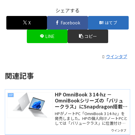
シェアする
X
Facebook
はてブ
LINE
コピー
ウインタブ
関連記事
HP OmniBook 3 14-hz －
HP
OmniBookシリーズの「バリュ
ークラス」にSnapdragon搭載モ
デルが追加！
HPがノートPC「OmniBook 3 14-hz」を
発売しました。HPの個人向けノートPCと
しては「バリュークラス」に位置付けら
れる製品ですが、CPUにSnapdragon Xを
ウインタブ
搭載するCopilot+ PCです。