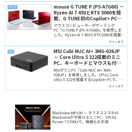
しやすい価格なのが魅力。
mouse G TUNE P (P5-A7G60) －
マウス
Ryzen AI 7 450とRTX 5060を搭
載、G TUNE初のCopilot+ PCは
ホワイトやレッドも選べます
マウスコンピューターがゲーミング
PC「G TUNE P (P5-A7G60)」を発売しま
した。Ryzen AI 7 450とRTX 5060を搭載
し、ブランド初のCopilot+ PCです。マウ
ウインタブ
スコンピューターはサポートが充実して
いて、保証も3年と長いので安心。
MSI Cubi NUC AI+ 3MG-026JP
MSI
－ Core Ultra 5 322搭載のミニ
PC、キーボードとマウスも付属
するCopilot+ PCです
MSIがミニPC「Cubi NUC AI+ 3MG-
026JP」を発表しました。CPUにCore
Ultra 5 322を搭載するCopilot+ PCで、本
体には指紋センサーも搭載、キーボード
ウインタブ
やマウス、電源スイッチ延長ケーブルな
ど付属品も充実しています。
Blackview MP100 － タフネススマホの
Blackviewが手掛けるミニPC、CPUは
Ryzen 7 5700Uで、価格もお手頃