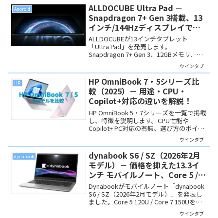
ALLDOCUBE Ultra Pad －
Android
Snapdragon 7+ Gen 3搭載、13
インチ/144Hzディスプレイで
44,999円！タブレット市場を揺
ALLDOCUBEが13インチタブレット
さぶるか？
「Ultra Pad」を発売します。
Snapdragon 7+ Gen 3、12GBメモリ、
2.8K/144Hzディスプレイ、8スピーカー
ウインタブ
など高いスペックで、発売記念価格は
44,999円と格安。
HP OmniBook 7・5シリーズ比
HP
較（2025）－ 用途・CPU・
Copilot+対応の違いを解説！
HP OmniBook 5・7シリーズを一覧で掲載
し、特徴を説明します。CPU性能や
Copilot+ PC対応の有無、選び方のポイン
トを解説。
ウインタブ
dynabook S6 / SZ（2026年2月
dynabook
モデル）－ 価格を抑えた13.3イ
ンチ モバイルノート、Core 5 /
Core 7搭載でディスプレイは
Dynabookがモバイルノート「dynabook
IGZO
S6 / SZ（2026年2月モデル）」を発表し
ました。Core 5 120U / Core 7 150Uを搭
載し、ディスプレイはIGZOパネル。
ウインタブ
Dynabookモバイルノートの中では購入