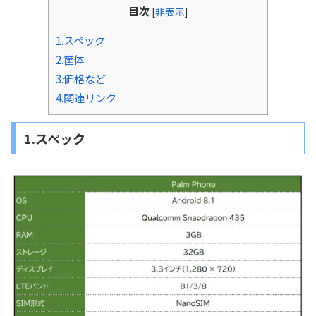
目次
[
非表示
]
1.スペック
2.筐体
3.価格など
4.関連リンク
1.スペック