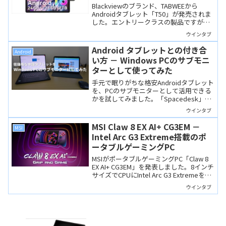
Blackviewのブランド、TABWEEから
Androidタブレット「T50」が発売されま
した。エントリークラスの製品ですがOS
にAndroid 16を搭載しています。動画視
ウインタブ
聴やWebでの調べもの、ニュースアプリ
や軽量なゲームに向きます。
Android タブレットとの付き合
Android
い方 － Windows PCのサブモニ
ターとして使ってみた
手元で眠りがちな格安Androidタブレット
を、PCのサブモニターとして活用できる
かを試してみました。「Spacedesk」や
「nExt Camera」などのアプリを使い、
ウインタブ
有線2パターン・無線1パターンの計3方式
を実際にテストしています。
MSI Claw 8 EX AI+ CG3EM －
MSI
Intel Arc G3 Extreme搭載のポ
ータブルゲーミングPC
MSIがポータブルゲーミングPC「Claw 8
EX AI+ CG3EM」を発表しました。8インチ
サイズでCPUにIntel Arc G3 Extremeを搭
載しており、低電力域でのゲーミング性
ウインタブ
能向上と長時間のバッテリー駆動に期待
できる製品です。