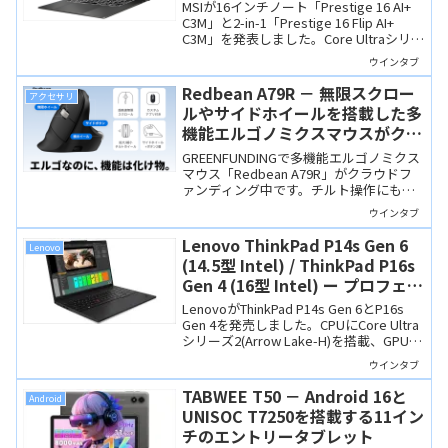
もできそうなCopilot+ PC
MSIが16インチノート「Prestige 16 AI+
C3M」と2-in-1「Prestige 16 Flip AI+
C3M」を発表しました。Core Ultraシリー
ズ3（Panther Lake）搭載のCopilot+ PC
ウインタブ
で、OLEDディスプレイや32GBメモリを
備えつつ、ディスプレイサイズのわりに
Redbean A79R － 無限スクロー
アクセサリ
軽量なのも魅力です。
ルやサイドホイールを搭載した多
機能エルゴノミクスマウスがクラ
ウドファンディング中
GREENFUNDINGで多機能エルゴノミクス
マウス「Redbean A79R」がクラウドフ
ァンディング中です。チルト操作にも対
応する無限スクロールホイールやサイド
ウインタブ
ホイール、静音ボタンを備え、高機能な
がら超超早割なら6,980円と非常にお買い
Lenovo ThinkPad P14s Gen 6
Lenovo
得！
(14.5型 Intel) / ThinkPad P16s
Gen 4 (16型 Intel) ー プロフェッ
ショナル向けモバイルワークステ
LenovoがThinkPad P14s Gen 6とP16s
ーション、NVIDIA RTX PROを選
Gen 4を発売しました。CPUにCore Ultra
シリーズ2(Arrow Lake-H)を搭載、GPUに
択可能
NVIDIA RTX PROシリーズを搭載可能で
ウインタブ
す。プロ向けのモバイルワークステーシ
ョンですね。
TABWEE T50 － Android 16と
Android
UNISOC T7250を搭載する11イン
チのエントリータブレット