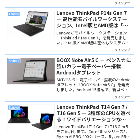
ュリティ機能が搭載されているのが魅力
ウインタブ
です。祭神モデルはCopilot+ PCとなりま
した。
Lenovo ThinkPad P14s Gen 7
Lenovo
－ 高性能モバイルワークステー
ション、Intel版とAMD版は「名
前が同じだけの別製品」です
Lenovoがモバイルワークステーション
「ThinkPad P14s Gen 7」を発売しまし
た。Intel版とAMD版は筐体もシステムも
異なる「別製品」です。Intel版はCAMM2
ウインタブ
メモリやNVIDIA RTX PROを搭載していま
すが、AMD版はThinkPad T14とほぼ同じ
BOOX Note Air5 C － ペン入力に
Android
製品です。
強いカラー電子ペーパー搭載
Androidタブレット
SKTがカラー電子ペーパー搭載のAndroid
タブレット「BOOX Note Air5 C」を発売
しました。Android 15搭載で、新型ペン
「BOOX Pen3」により、紙のような書き
ウインタブ
心地を実現。創作やノート、電子書籍な
ど幅広い用途に対応します。
Lenovo ThinkPad T14 Gen 7 /
Lenovo
T16 Gen 5 － 3種類のCPUを選べ
る！ワイドバリエーションな
ThinkPad 2026年モデル
Lenovo ThinkPad T14 Gen 7 / T16 Gen 5
をご紹介します。Core Ultraシリーズ3、
Ryzen AI PRO 400シリーズ、Ryzen PRO