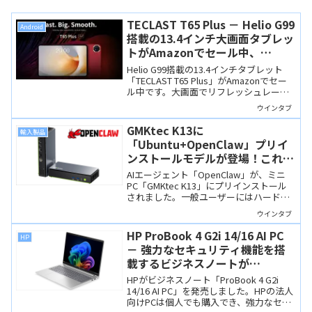
TECLAST T65 Plus － Helio G99
Android
搭載の13.4インチ大画面タブレッ
トがAmazonでセール中、
30,900円です
Helio G99搭載の13.4インチタブレット
「TECLAST T65 Plus」がAmazonでセー
ル中です。大画面でリフレッシュレート
は120Hz、Widevine L1で100%sRGBの発
ウインタブ
色なので、動画やWeb閲覧を快適にこな
せそうです。
GMKtec K13に
輸入製品
「Ubuntu+OpenClaw」プリイ
ンストールモデルが登場！これは
「ガチ勢仕様」
AIエージェント「OpenClaw」が、ミニ
PC「GMKtec K13」にプリインストール
されました。一般ユーザーにはハードル
が高いガチ勢向けのAI PCです。
ウインタブ
HP ProBook 4 G2i 14/16 AI PC
HP
－ 強力なセキュリティ機能を搭
載するビジネスノートが
Copilot+ PCになりました
HPがビジネスノート「ProBook 4 G2i
14/16 AI PC」を発売しました。HPの法人
向けPCは個人でも購入でき、強力なセキ