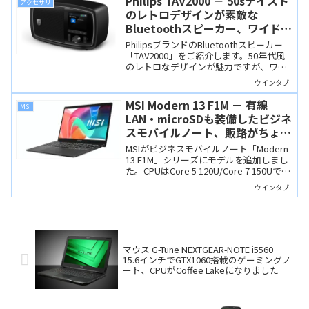
Philips TAV2000 － 50sテイスト
アクセサリ
最高性能・最高品質の製品ではありま
のレトロデザインが素敵な
す。
Bluetoothスピーカー、ワイド
FMラジオチューナーも搭載
PhilipsブランドのBluetoothスピーカー
「TAV2000」をご紹介します。50年代風
のレトロなデザインが魅力ですが、ワイ
ドFMチューナーを内蔵し、時計やアラー
ウインタブ
ム、タイマー機能も使えます。バッテリ
ーも内蔵しているのでアウトドア利用に
MSI Modern 13 F1M － 有線
MSI
も向きます。
LAN・microSDも装備したビジネ
スモバイルノート、販路がちょっ
と複雑
MSIがビジネスモバイルノート「Modern
13 F1M」シリーズにモデルを追加しまし
た。CPUはCore 5 120U/Core 7 150Uで、
1.2キロの軽さながら有線LANポートもつ
ウインタブ
いています。ただ、ショップ限定モデル
が多いので注意が必要ですね。
マウス G-Tune NEXTGEAR-NOTE i5560 －
15.6インチでGTX1060搭載のゲーミングノ
ート、CPUがCoffee Lakeになりました