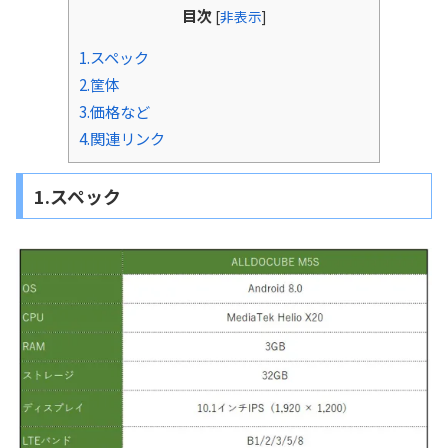
目次
[
非表示
]
1.スペック
2.筐体
3.価格など
4.関連リンク
1.スペック