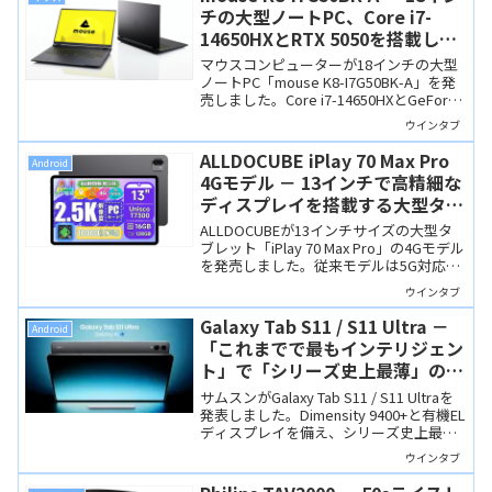
チの大型ノートPC、Core i7-
14650HXとRTX 5050を搭載し、
仕事もクリエイティブも快適にこ
マウスコンピューターが18インチの大型
なせます
ノートPC「mouse K8-I7G50BK-A」を発
売しました。Core i7-14650HXとGeForce
RTX 5050を搭載し、ビジネスはもちろん
ウインタブ
画像・動画編集やゲームも快適にこなせ
ます。
ALLDOCUBE iPlay 70 Max Pro
Android
4Gモデル － 13インチで高精細な
ディスプレイを搭載する大型タブ
レット、4月30日からセール予定
ALLDOCUBEが13インチサイズの大型タ
ブレット「iPlay 70 Max Pro」の4Gモデル
を発売しました。従来モデルは5G対応し
ていましたが、5G非対応とすることによ
ウインタブ
り価格を低く抑えています。また、OSも
Android 16ベースとなりました。
Galaxy Tab S11 / S11 Ultra －
Android
「これまでで最もインテリジェン
ト」で「シリーズ史上最薄」のフ
ラッグシップAIタブレット
サムスンがGalaxy Tab S11 / S11 Ultraを
発表しました。Dimensity 9400+と有機EL
ディスプレイを備え、シリーズ史上最薄
の筐体にAI機能やSペンを搭載。いつもウ
ウインタブ
インタブで紹介しているタブレットとは
全然違いますけど、タブレット市場では