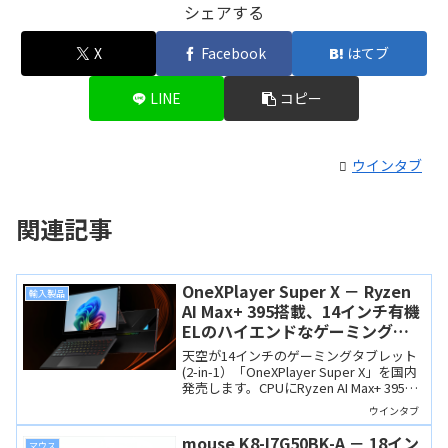
シェアする
X
Facebook
はてブ
LINE
コピー
ウインタブ
関連記事
OneXPlayer Super X － Ryzen
輸入製品
AI Max+ 395搭載、14インチ有機
ELのハイエンドなゲーミングタ
ブレット (2-in-1)、水冷にも対応
天空が14インチのゲーミングタブレット
(2-in-1）「OneXPlayer Super X」を国内
発売します。CPUにRyzen AI Max+ 395を
搭載し、ディスプレイは高品質な有機
ウインタブ
EL、さらに「水冷ボックス」にも対応し
ます。
mouse K8-I7G50BK-A － 18イン
マウス