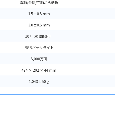
（青軸/茶軸/赤軸から選択）
1.5±0.5 mm
3.0±0.5 mm
107（英語配列）
RGBバックライト
5,000万回
474 × 202 × 44 mm
1,043±50 g