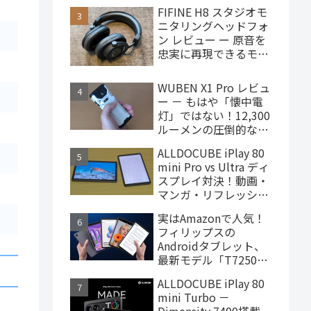
で買えるハイエンドな
FIFINE H8 スタジオモ
ゲーミングタブレット
ニタリングヘッドフォ
ン レビュー ー 原音を
忠実に再現できるモニ
ターヘッドフォン、
4,000円台で購入でき
WUBEN X1 Pro レビュ
ます
ー － もはや「懐中電
灯」ではない！12,300
ルーメンの圧倒的な輝
度を誇るモンスター級
ALLDOCUBE iPlay 80
LEDライト
mini Pro vs Ultra ディ
スプレイ対決！動画・
マンガ・リフレッシュ
レートの使用感比較
実はAmazonで人気！
フィリップスの
Androidタブレット、
最新モデル「T7250」
はこんな製品
ALLDOCUBE iPlay 80
mini Turbo －
Dimensity 7400搭載、