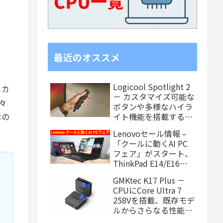
最近のオススメ
Logicool Spotlight 2
メカ
－ カスタマイズ可能な
々
ボタンや多様なハイラ
なの
イト機能を搭載するワ
イヤレスプレゼンター
Lenovoセール情報 –
「クールに動くAI PC
フェア」がスタート、
ThinkPad E14/E16や
IdeaPad注目モデルが
GMKtec K17 Plus －
お買い得に
CPUにCore Ultra 7
258Vを搭載、既存モデ
ルからさらなる性能ア
ップを果たしたミニPC