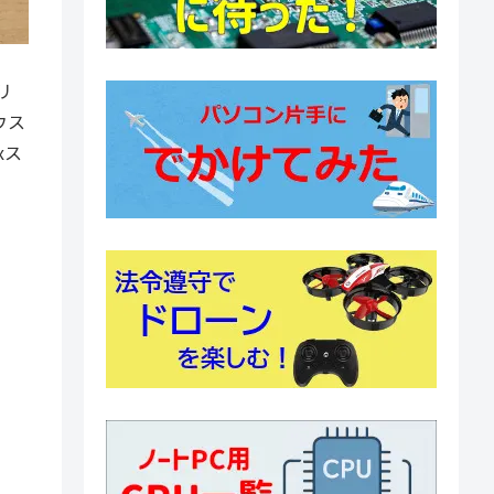
リ
ウス
xス