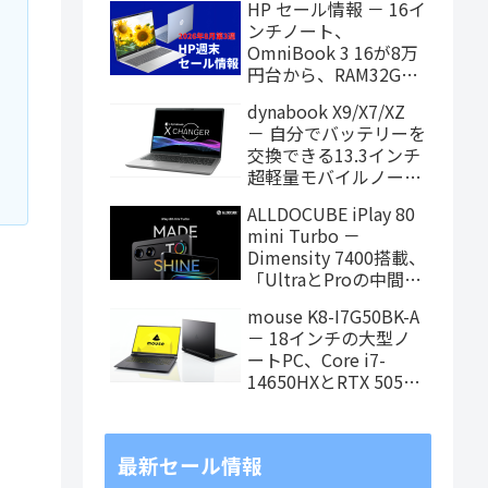
HP セール情報 － 16イ
ンチノート、
OmniBook 3 16が8万
円台から、RAM32GB
搭載モデルもお買い得
dynabook X9/X7/XZ
価格に！
－ 自分でバッテリーを
交換できる13.3インチ
超軽量モバイルノート
がPanther Lake搭載
ALLDOCUBE iPlay 80
に！
mini Turbo －
Dimensity 7400搭載、
「UltraとProの中間ス
ペック」の8.8インチ
mouse K8-I7G50BK-A
タブレット、発売記念
－ 18インチの大型ノ
価格は29,999円！
ートPC、Core i7-
14650HXとRTX 5050
を搭載し、仕事もクリ
エイティブも快適にこ
なせます
最新セール情報