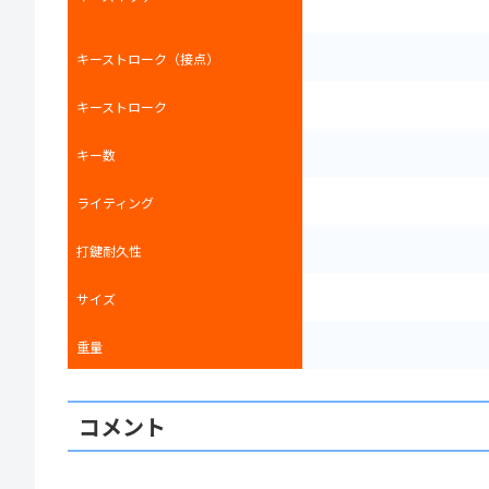
キーストローク（接点）
キーストローク
キー数
ライティング
打鍵耐久性
サイズ
重量
コメント