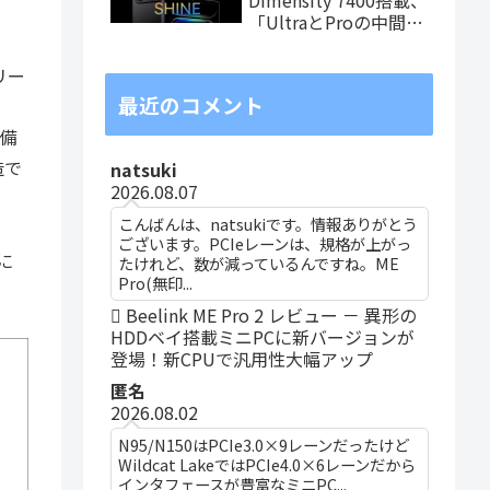
「UltraとProの中間ス
ペック」の8.8インチ
タブレット、発売記念
リー
価格は29,999円！
最近のコメント
装備
造で
natsuki
2026.08.07
こんばんは、natsukiです。情報ありがとう
ございます。PCIeレーンは、規格が上がっ
に
たけれど、数が減っているんですね。ME
Pro(無印...
Beelink ME Pro 2 レビュー － 異形の
HDDベイ搭載ミニPCに新バージョンが
登場！新CPUで汎用性大幅アップ
匿名
2026.08.02
N95/N150はPCIe3.0×9レーンだったけど
Wildcat LakeではPCIe4.0×6レーンだから
インタフェースが豊富なミニPC...