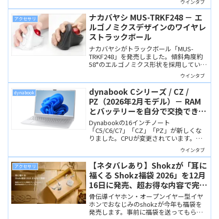
ウインタブ
張性に優れています。
ナカバヤシ MUS-TRKF248 － エ
アクセサリ
ルゴノミクスデザインのワイヤレ
ストラックボール
ナカバヤシがトラックボール「MUS-
TRKF248」を発売しました。傾斜角度約
58°のエルゴノミクス形状を採用していま
す。すでにトラックボールを愛用してい
ウインタブ
る人ならピンとくるかも。
dynabook Cシリーズ / CZ /
dynabook
PZ（2026年2月モデル）－ RAM
とバッテリーを自分で交換できる
16インチノートPC、読者限定サ
Dynabookの16インチノート
イトでお買い得に
「C5/C6/C7」「CZ」「PZ」が新しくな
りました。CPUが変更されています。バ
ッテリー交換やRAMの増設がセルフでで
ウインタブ
きる新設設計です。Webオリジナルモデ
ルは特別サイト利用でお買い得。
【ネタバレあり】Shokzが「耳に
アクセサリ
福くる Shokz福袋 2026」を12月
16日に発売、超お得な内容で完売
必至！
骨伝導イヤホン・オープンイヤー型イヤ
ホンでおなじみのshokzが今年も福袋を
発売します。事前に福袋を送ってもらい