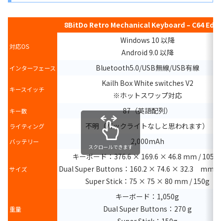
8BitDo Retro Mechanical Keyboard – C64 Edit
Windows 10 以降
対応OS
Android 9.0 以降
Bluetooth5.0/USB無線/USB有線
インターフェース
Kailh Box White switches V2
キースイッチ
※ホットスワップ対応
87（英語配列）
キー数
不明（バックライトなしと思われます）
ライティング
2,000mAh
バッテリー
スクロールできます
キーボード：376.6 × 169.6 × 46.8 mm / 1050
Dual Super Buttons：160.2 × 74.6 × 32.3 mm /
サイズ
Super Stick：75 × 75 × 80 mm / 150g
キーボード：1,050g
Dual Super Buttons：270 g
重量
Super Stick：150g