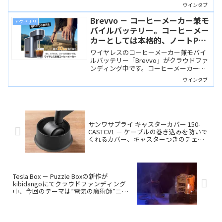
ましたので、「ネタバレあり」です。
ウインタブ
shokzの福袋は非常にお得な内容なの
で、毎年発売日に完売することが多いで
Brevvo － コーヒーメーカー兼モ
アクセサリ
す。お見逃しなく！
バイルバッテリー。コーヒーメー
カーとしては本格的、ノートPC
の充電も可能
ワイヤレスのコーヒーメーカー兼モバイ
ルバッテリー「Brevvo」がクラウドファ
ンディング中です。コーヒーメーカーと
しては本格的で、モバイルバッテリーと
ウインタブ
してはノートPCの充電も可能。ツッコミ
どころはありますけど、皆さんこういう
の好きですよね？
サンワサプライ キャスターカバー 150-
CASTCV1 － ケーブルの巻き込みを防いで
くれるカバー、キャスターつきのチェア
を使っている人には朗報かも
Tesla Box － Puzzle Boxの新作が
kibidangoにてクラウドファンディング
中、今回のテーマは”電気の魔術師”ニコ
ラ・テスラ！