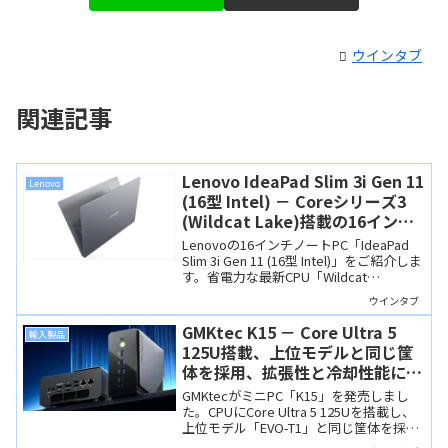
ウインタブ
関連記事
Lenovo IdeaPad Slim 3i Gen 11
Lenovo
(16型 Intel) － Coreシリーズ3
(Wildcat Lake)搭載の16インチ
スタンダードノート
Lenovoの16インチノートPC「IdeaPad
Slim 3i Gen 11 (16型 Intel)」をご紹介しま
す。省電力な最新CPU「Wildcat
Lake（Core シリーズ3）」を搭載し、高
ウインタブ
耐久なMIL規格準拠の筐体を備えていま
す。
GMKtec K15 － Core Ultra 5
輸入製品
125U搭載、上位モデルと同じ筐
体を採用、拡張性と冷却性能に優
れたミニPC
GMKtecがミニPC「K15」を発売しまし
た。CPUにCore Ultra 5 125Uを搭載し、
上位モデル「EVO-T1」と同じ筐体を採用
しているのでポート構成や冷却性能、拡