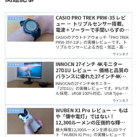
CASIO PRO TREK PRW-35 レビ
アクセサリ
ュー － トリプルセンサー搭載、
電波＋ソーラーで手間いらずの軽
量アウトドアウォッチ
CASIOのアウトドアウォッチ「PRO TREK
PRW-35Y-2JF」の実機レビューです。ト
リプルセンサーによる方位・気圧・高度
計測に対応し、電波時計とソーラー充電
ウインタブ
で手間いらず。軽量で装着感も良く、キ
ャンプなどのアウトドア用途だけでなく
INNOCN 27インチ 4Kモニター
アクセサリ
普段使いにも便利な製品です。
27D1U レビュー － 価格と品質の
バランスに優れた27インチ4Kモ
ニター
INNOCNの27インチ4Kモニター
「27D1U」の実機レビューです。IPSパネ
ル採用、sRGB 100％対応、USB Type-C
給電など、価格と品質のバランスを中心
ウインタブ
に使用感を確認しました。
WUBEN X1 Pro レビュー － もは
アクセサリ
や「懐中電灯」ではない！
12,300ルーメンの圧倒的な輝度
を誇るモンスター級LEDライト
最大輝度12,300ルーメンを誇るLEDライ
ト「WUBEN X1 Pro」の実機レビューで