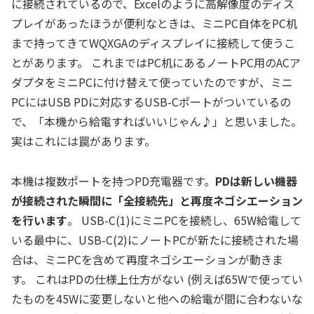
に接続されているので、Excelのように高解像度のディス
プレイがあったほうが便利なときは、ミニPC自体をPC机
まで持ってきてWQXGAのディスプレイに接続して使うこ
とがあります。 これまではPC机にあるノートPC用のACア
ダプタをミニPCに付け替えて使っていたのですが、ミニ
PCにはUSB PDに対応するUSB-Cポートがついているの
で、「本機から給電すればいいじゃん♪」と思いました。
実はこれには罠があります。
本機は複数ポートを持つPD充電器です。
PDは新しい機器
が接続された瞬間に「全接続先」と再度ネゴシエーション
を行います
。 USB-C(1)にミニPCを接続し、65W給電して
いる最中に、USB-C(2)にノートPCが新たに接続された場
合は、ミニPCを含めて再度ネゴシエーションが動きま
す。 これはPDの仕様上仕方がない (例えば65Wで使ってい
たものを45Wに変更しないと他への給電が間に合わないな