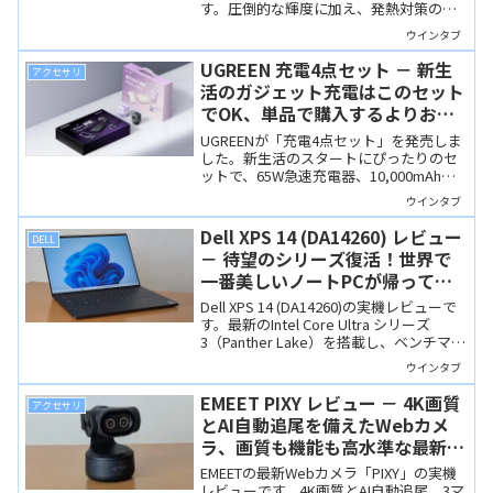
す。圧倒的な輝度に加え、発熱対策の冷
却ファンも搭載、さらにモバイルバッテ
ウインタブ
リーとしても使えます。普段使いではオ
ーバースペックと思われますし、超高輝
UGREEN 充電4点セット － 新生
アクセサリ
度ゆえに安全面にも注意して使う必要が
活のガジェット充電はこのセット
あります。
でOK、単品で購入するよりお得
です
UGREENが「充電4点セット」を発売しま
した。新生活のスタートにぴったりのセ
ットで、65W急速充電器、10,000mAhワ
イヤレス対応モバイルバッテリー、100W
ウインタブ
対応USB Type-Cケーブル、そしてスマホ
スタンドの4点が入っていて、単品で揃え
Dell XPS 14 (DA14260) レビュー
DELL
るよりお得です。
－ 待望のシリーズ復活！世界で
一番美しいノートPCが帰ってき
た！
Dell XPS 14 (DA14260)の実機レビューで
す。最新のIntel Core Ultra シリーズ
3（Panther Lake）を搭載し、ベンチマー
クでは外部GPU搭載機に迫るスコアをマ
ウインタブ
ークしつつも驚異のバッテリー持ちを実
現しています。「ゼロラティスキーボー
EMEET PIXY レビュー － 4K画質
アクセサリ
ド」は超個性的で、唯一無二の美しさで
とAI自動追尾を備えたWebカメ
す。
ラ、画質も機能も高水準な最新モ
デル
EMEETの最新Webカメラ「PIXY」の実機
レビューです。4K画質とAI自動追尾、3マ