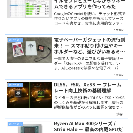
イルをプレビューしながらリネー
ムできるアプリを作ってみた
GoogleのGeminiを使い、チャット形式で
作りたいアプリの機能を指示してソース
コードを書かせ、実際に実用的なファイ
ルのリネームアプリを作成した体験記事
natsuki
です。AIの登場により、プログラミング
の素人でもこのようなアプリが作れると
電子ペーパーガジェットの流行到
オピニオン
いう事例であり、また、実際にアプリを
来！ ― スマホ貼り付け型やキー
作成してみることで、様々な面で現在の
ホルダーなど、遊びがいあるミニ
AIの限界も体感できます。
ガジェットが次々登場
一部で大流行のミニマルな電子書籍リー
ダー「Xteink X4」の影響を受けて、い
ま、AliExpressでは様々な電子ペーパー
ガジェットが次々と発売されています。
natsuki
いずれもギークながら、ガジェット好き
にはたまらない製品ばかりです。
DLSS、FSR、XeSS ー フレーム
オピニオン
レート向上技術の基礎理解
ライターの渋谷H氏がDLSS・FSR・XeSS
のしくみを基礎から解説します。現行の
超解像技術がどのように画質を保ちつつ
フレームレートを向上させるのか、その
渋谷H
原理と特徴を整理。
Ryzen AI Max 300シリーズ /
オピニオン
Strix Halo － 最高の内蔵GPUだ