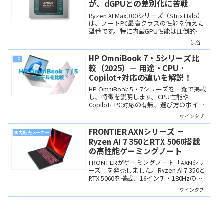
が、dGPUとの差別化に苦戦
Ryzen AI Max 300シリーズ（Strix Halo）
は、ノートPC最高クラスの性能を備えた
型番です。特に内蔵GPU性能は圧倒的。
しかし、電力効率やAI性能では課題も残
渋谷H
り、「これが決定打」とまでは言い切れ
ない印象もあります。
HP OmniBook 7・5シリーズ比
HP
較（2025）－ 用途・CPU・
Copilot+対応の違いを解説！
HP OmniBook 5・7シリーズを一覧で掲載
し、特徴を説明します。CPU性能や
Copilot+ PC対応の有無、選び方のポイン
トを解説。
ウインタブ
FRONTIER AXNシリーズ －
国内販売メーカー
Ryzen AI 7 350とRTX 5060搭載
の高性能ゲーミングノート
FRONTIERがゲーミングノート「AXNシリ
ーズ」を発売しました。Ryzen AI 7 350と
RTX 5060を搭載、16インチ・180Hzの高
速ディスプレイを備えた高性能ゲーミン
ウインタブ
グノートです。