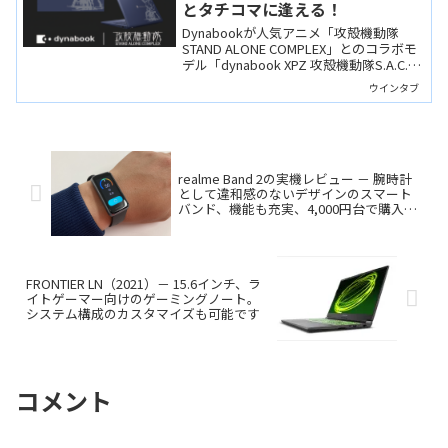
とタチコマに逢える！
Dynabookが人気アニメ「攻殻機動隊
STAND ALONE COMPLEX」とのコラボモ
デル「dynabook XPZ 攻殻機動隊S.A.C.モ
デル」の発売を予告しました。原作ファ
ウインタブ
ンに刺さること間違いなし、だと思いま
すし、そもそもベースモデルの出来が素
晴らしいです。私も欲しくなってしまい
ました。
realme Band 2の実機レビュー － 腕時計
として違和感のないデザインのスマート
バンド、機能も充実、4,000円台で購入で
きます
FRONTIER LN（2021）－ 15.6インチ、ラ
イトゲーマー向けのゲーミングノート。
システム構成のカスタマイズも可能です
コメント