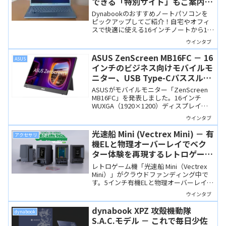
できる「特別サイト」もご案内！
【2025/2026 年末年始版】
Dynabookのおすすめノートパソコンを
ピックアップしてご紹介！自宅やオフィ
スで快適に使える16インチノートから1キ
ロを切る超軽量なモバイルノートまで、
ウインタブ
国内大手メーカーのDynabookで選べば
安心！
ASUS ZenScreen MB16FC － 16
ASUS
インチのビジネス向けモバイルモ
ニター、USB Type-Cパススルー
充電に対応しキックスタンドも搭
ASUSがモバイルモニター「ZenScreen
載
MB16FC」を発表しました。16インチ
WUXGA（1920×1200）ディスプレイを
搭載し、USB Type-C接続による映像出力
ウインタブ
とパススルー充電に対応。キックスタン
ドを内蔵し、外出先や在宅勤務のサブモ
光速船 Mini (Vectrex Mini) － 有
アクセサリ
ニターとして使いやすい製品です。
機ELと物理オーバーレイでベク
ター体験を再現するレトロゲーム
機
レトロゲーム機「光速船 Mini（Vectrex
Mini）」がクラウドファンディング中で
す。5インチ有機ELと物理オーバーレイで
ベクターディスプレイ体験を再現し、外
ウインタブ
部映像出力やUSB Type-C給電など、現代
の技術もしっかり盛り込まれています。
dynabook XPZ 攻殻機動隊
dynabook
S.A.C.モデル － これで毎日少佐