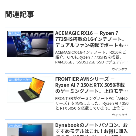
関連記事
ACEMAGIC RX16 － Ryzen 7
輸入製品
7735HS搭載の16インチノート、
デュアルファン搭載でポートも充
実、これで6万円台
ACEMAGICの16インチノート、RX16をご
紹介。CPUにRyzen 7 7735HSを搭載、
RAM16GB、SSD512GB SSDでデュアルフ
ァンもついています。これで価格は6万円
ウインタブ
台と格安です。
FRONTIER AVNシリーズ －
国内販売メーカー
Ryzen AI 7 350とRTX 5050搭載
のゲーミングノート、上位モデル
のAXNシリーズとどっちがいい？
FRONTIERがゲーミングノートPC「AVNシ
リーズ」を発売しました。Ryzen AI 7 350
と RTX 5050 を搭載しています。上位モデ
ルのAXNシリーズとは筐体が同じで価格
ウインタブ
差もあまり大きくはないので、どちらに
するかは考えどころかと。
Dynabookのノートパソコン、お
dynabook
すすめモデルはこれ！お得に購入